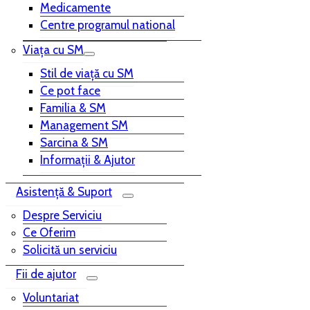
Medicamente
Centre programul national
Viața cu SM
Stil de viață cu SM
Ce pot face
Familia & SM
Management SM
Sarcina & SM
Informații & Ajutor
Asistență & Suport
Despre Serviciu
Ce Oferim
Solicită un serviciu
Fii de ajutor
Voluntariat