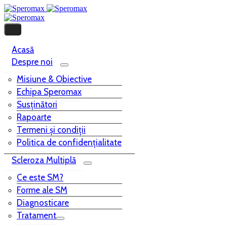
Acasă
Despre noi
Misiune & Obiective
Echipa Speromax
Susținători
Rapoarte
Termeni și condiții
Politica de confidențialitate
Scleroza Multiplă
Ce este SM?
Forme ale SM
Diagnosticare
Tratament