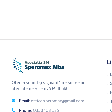
Li
Oferim suport și siguranță persoanelor
afectate de Scleroză Multiplă.
Email:
office.speromax@gmail.com
Phone:
0358 103 535