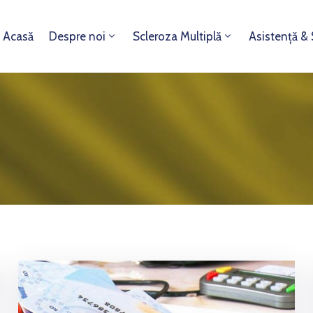
Acasă
Despre noi
Scleroza Multiplă
Asistență &