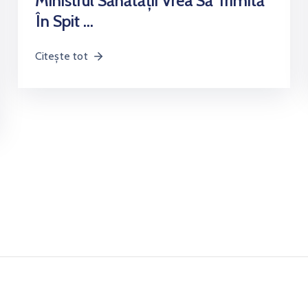
Ministrul Sănătății Vrea Să Trimită
În Spit …
Citește tot