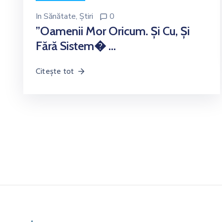
In
Sănătate
‚
Știri
0
”Oamenii Mor Oricum. Și Cu, Și
Fără Sistem� …
Citește tot