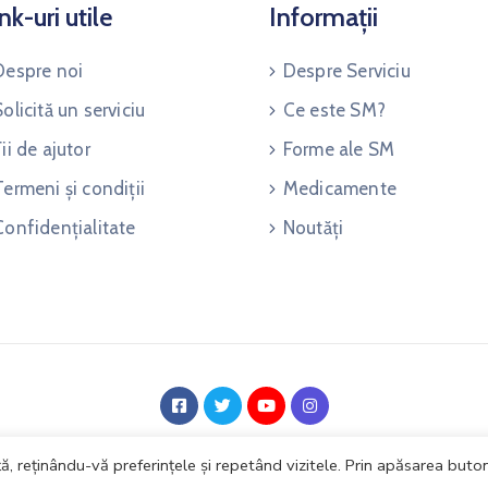
nk-uri utile
Informații
Despre noi
Despre Serviciu
Solicită un serviciu
Ce este SM?
Fii de ajutor
Forme ale SM
Termeni și condiții
Medicamente
Confidențialitate
Noutăți
Speromax © 2021. Realizat de
Zoo Digital Design
, reținându-vă preferințele și repetând vizitele. Prin apăsarea buton