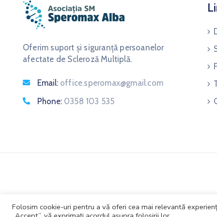
Li
Oferim suport și siguranță persoanelor
afectate de Scleroză Multiplă.
Email:
office.speromax@gmail.com
Phone:
0358 103 535
Folosim cookie-uri pentru a vă oferi cea mai relevantă experiență
„Accept”, vă exprimați acordul asupra folosirii lor.