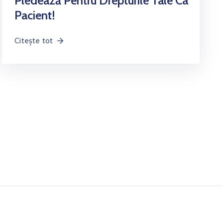
Pledează Pentru Drepturile Tale Ca
Pacient!
Citește tot