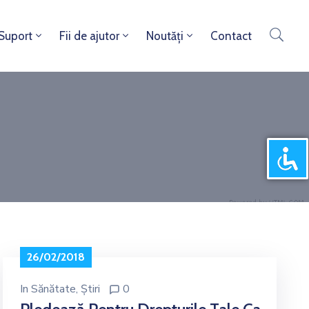
 Suport
Fii de ajutor
Noutăți
Contact
26/02/2018
In
Sănătate
‚
Știri
0