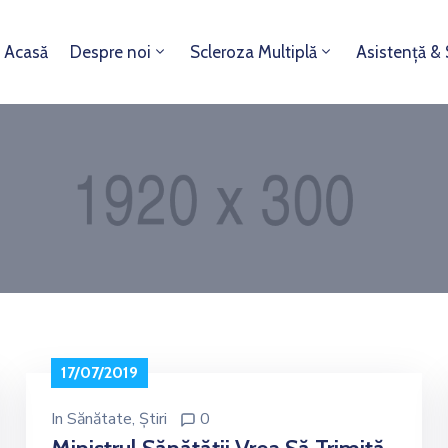
Acasă
Despre noi
Scleroza Multiplă
Asistență &
17/07/2019
In
Sănătate
‚
Știri
0