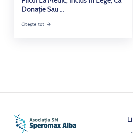
Plicul La Medic, Inclus În Lege, Ca
Donație Sau …
Citește tot
Li