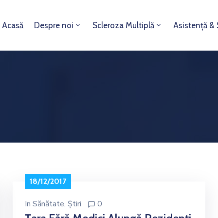
Acasă
Despre noi
Scleroza Multiplă
Asistență &
18/12/2017
In
Sănătate
‚
Știri
0