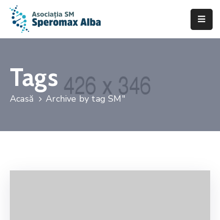
Acasă
Despre
Tags
noi
Acasă
Archive by tag SM"
Scleroza
Multiplă
Asistență
&
Suport
Fii
de
ajutor