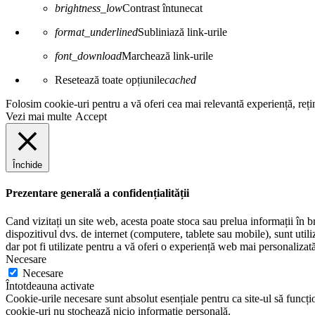
brightness_low
Contrast întunecat
format_underlined
Subliniază link-urile
font_download
Marchează link-urile
Resetează toate opțiunile
cached
Folosim cookie-uri pentru a vă oferi cea mai relevantă experiență, reți
Vezi mai multe
Accept
Închide
Prezentare generală a confidențialității
Cand vizitați un site web, acesta poate stoca sau prelua informații în b
dispozitivul dvs. de internet (computere, tablete sau mobile), sunt utili
dar pot fi utilizate pentru a vă oferi o experiență web mai personalizat
Necesare
Necesare
Întotdeauna activate
Cookie-urile necesare sunt absolut esențiale pentru ca site-ul să funcțio
cookie-uri nu stochează nicio informație personală.