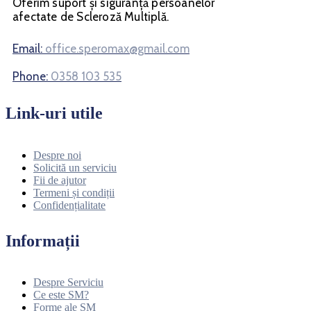
Oferim suport și siguranță persoanelor
afectate de Scleroză Multiplă.
Email:
office.speromax@gmail.com
Phone:
0358 103 535
Link-uri utile
Despre noi
Solicită un serviciu
Fii de ajutor
Termeni și condiții
Confidențialitate
Informații
Despre Serviciu
Ce este SM?
Forme ale SM