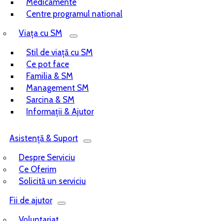
Medicamente
Centre programul national
Viața cu SM
Stil de viață cu SM
Ce pot face
Familia & SM
Management SM
Sarcina & SM
Informații & Ajutor
Asistență & Suport
Despre Serviciu
Ce Oferim
Solicită un serviciu
Fii de ajutor
Voluntariat