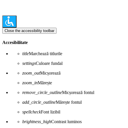
Close the accessibility toolbar
Accesibilitate
title
Marchează titlurile
settings
Culoare fundal
zoom_out
Micșorează
zoom_in
Mărește
remove_circle_outline
Micșorează fontul
add_circle_outline
Mărește fontul
spellcheck
Font lizibil
brightness_high
Contrast luminos