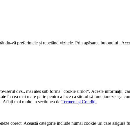
nându-vă preferințele și repetând vizitele. Prin apăsarea butonului „Accep
rowserul dvs., mai ales sub forma "cookie-urilor". Aceste informații, car
zate în cea mai mare parte pentru a face ca site-ul să funcționeze așa cum 
ă. Aflați mai multe in sectiunea de
Termeni și Condiții
.
neze corect. Această categorie include numai cookie-uri care asigură funcț