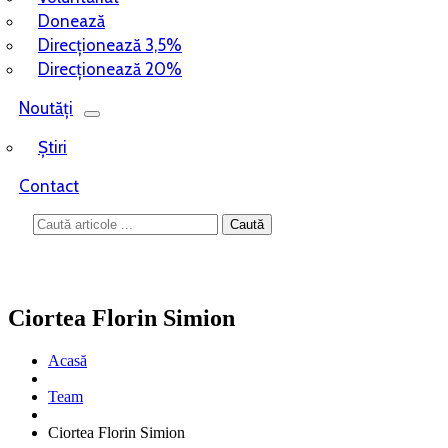
Donează
Direcționează 3,5%
Direcționează 20%
Noutăți
Știri
Contact
Ciortea Florin Simion
Acasă
Team
Ciortea Florin Simion