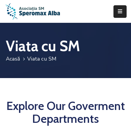
Acasă
Despre
Viata cu SM
noi
Acasă
Viata cu SM
Scleroza
Multiplă
Asistență
&
Suport
Explore Our Goverment
Fii
de
Departments
ajutor