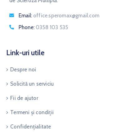
de Scleroză Multiplă.
Email:
office.speromax@gmail.com
Phone:
0358 103 535
Link-uri utile
Despre noi
Solicită un serviciu
Fii de ajutor
Termeni și condiții
Confidențialitate