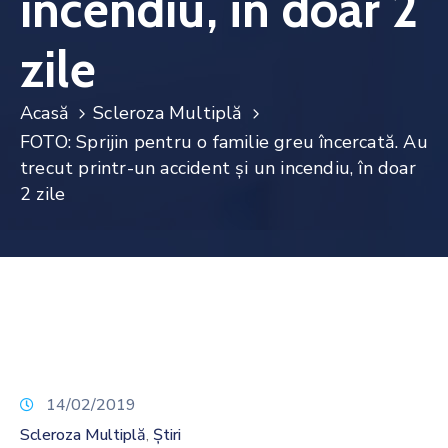
incendiu, în doar 2
Noutăți
zile
Contact
Acasă
Scleroza Multiplă
FOTO: Sprijin pentru o familie greu încercată. Au
trecut printr-un accident și un incendiu, în doar
2 zile
14/02/2019
Scleroza Multiplă
Știri
‚