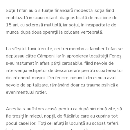
Soții Trifan au o situație financiară modestă, soția fiind
imobilizată în scaun rulant, diagnosticată de mai bine de
15 ani, cu scleroză multiplă, iar soțul, în incapacitate de
muncă, după două operații la coloana vertebrală.
La sfîrșitul lunii trecute, cei trei membri ai familiei Trifan se
deplasau către Câmpeni, iar în apropierea localității Feneș,
s-au rasturnat în afara părții carosabile, fiind nevoie de
intervenția echipelor de descarcerare pentru scoaterea lor
din interiorul mașinii. Din fericire, niciunul din ei nu a avut
nevoie de spitalizare, rămânând doar cu trauma psihică a
evenimentului rutier.
Aceștia s-au întors acasă, pentru ca după nici două zile, să
fie treziți în miezul nopții, de flăcările care au cuprins tot
podul casei lor. Toți cei aflați în locuință au scăpat teferi,