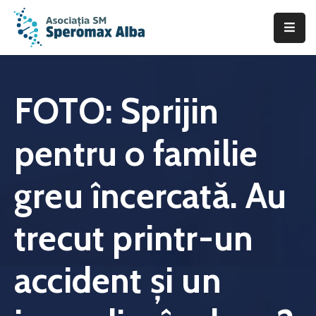
Acasă
Despre
FOTO: Sprijin
noi
pentru o familie
Scleroza
Multiplă
greu încercată. Au
Asistență
&
trecut printr-un
Suport
Fii
accident și un
de
ajutor