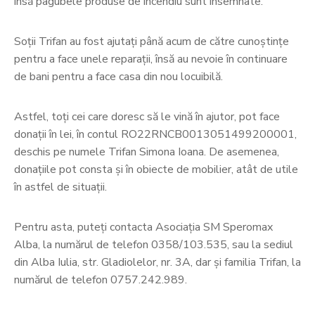
însă pagubele produse de incendiu sunt însemnate.
Soții Trifan au fost ajutați până acum de către cunoștințe
pentru a face unele reparații, însă au nevoie în continuare
de bani pentru a face casa din nou locuibilă.
Astfel, toți cei care doresc să le vină în ajutor, pot face
donații în lei, în contul RO22RNCB0013051499200001,
deschis pe numele Trifan Simona Ioana. De asemenea,
donațiile pot consta și în obiecte de mobilier, atât de utile
în astfel de situații.
Pentru asta, puteți contacta Asociația SM Speromax
Alba, la numărul de telefon 0358/103.535, sau la sediul
din Alba Iulia, str. Gladiolelor, nr. 3A, dar și familia Trifan, la
numărul de telefon 0757.242.989.