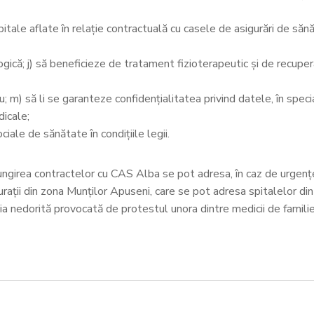
spitale aflate în relaţie contractuală cu casele de asigurări de săn
gică; j) să beneficieze de tratament fizioterapeutic şi de recuper
liu; m) să li se garanteze confidenţialitatea privind datele, în spec
dicale;
ciale de sănătate în condiţiile legii.
elungirea contractelor cu CAS Alba se pot adresa, în caz de urgenț
igurații din zona Munților Apuseni, care se pot adresa spitalelor d
ația nedorită provocată de protestul unora dintre medicii de familie