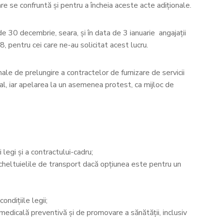
e se confruntă și pentru a încheia aceste acte adiționale.
de 30 decembrie, seara, și în data de 3 ianuarie angajații
8, pentru cei care ne-au solicitat acest lucru.
le de prelungire a contractelor de furnizare de servicii
al, iar apelarea la un asemenea protest, ca mijloc de
 legi şi a contractului-cadru;
nd cheltuielile de transport dacă opţiunea este pentru un
ndiţiile legii;
ă medicală preventivă şi de promovare a sănătăţii, inclusiv