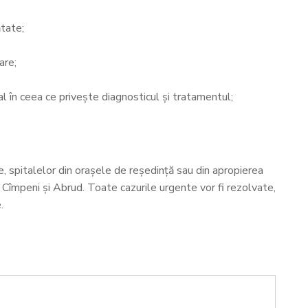
ătate;
are;
ial în ceea ce priveşte diagnosticul şi tratamentul;
e, spitalelor din orașele de reședință sau din apropierea
in Cîmpeni și Abrud. Toate cazurile urgente vor fi rezolvate,
.