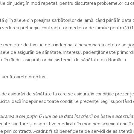
ie din județ, în mod repetat, pentru discutarea problemelor cu car
ă și în zilele din preajma sărbătorilor de iarnă, când până în data 
în vederea prelungirii contractelor medicilor de familie pentru 201
medicilor de familie de a îndemna la nesemnarea actelor adiţiona
sele de asigurări de sănătate. Interesul pacienţilor este primordi
ște în rândul asiguraților din sistemul de sănătate din România.
u următoarele drepturi:
de asigurări de sănătate la care se asigura, în condiţiile prezenţei
 solicită, dacă îndeplinesc toate condiţiile prezenţei legi, suportâ
area a cel puţin 6 luni de la data înscrierii pe listele acestuia
;
le sanitare şi dispozitive medicale în mod nediscriminatoriu, în co
ite prin contractul-cadru; f) să beneficieze de servicii de asistenţ