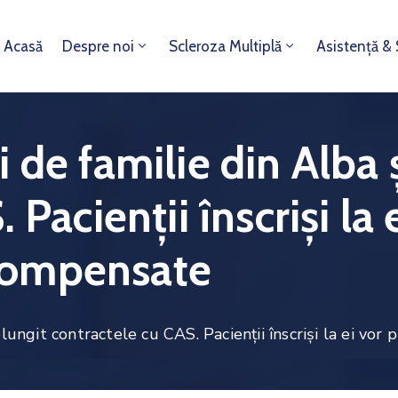
Acasă
Despre noi
Scleroza Multiplă
Asistență &
 de familie din Alba 
Pacienții înscriși la 
e compensate
ungit contractele cu CAS. Pacienții înscriși la ei vor 