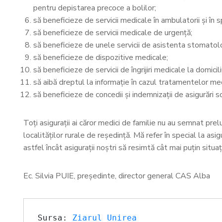
pentru depistarea precoce a bolilor;
să beneficieze de servicii medicale în ambulatorii şi în 
să beneficieze de servicii medicale de urgenţă;
să beneficieze de unele servicii de asistenta stomatolo
să beneficieze de dispozitive medicale;
să beneficieze de servicii de îngrijiri medicale la domici
să aibă dreptul la informaţie în cazul tratamentelor me
să beneficieze de concedii şi indemnizaţii de asigurări so
Toți asigurații ai căror medici de familie nu au semnat pr
localităților rurale de reședință. Mă refer în special la as
astfel încât asigurații noștri să resimtă cât mai puțin situ
Ec. Silvia PUIE, președinte, director general CAS Alba
Sursa: 
Ziarul Unirea