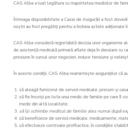
CAS Alba a luat legătura cu majoritatea medicilor de famil
Întreaga disponibilitate a Casei de Asigurări a fost dovedit
noștri au fost pregătiți pentru a încheia actele adiționale 
CAS Alba consideră regretabilă decizia unor organisme ale 
de asistenţă medicală primară aflate deja în derulare cu ca
presiune în cursul unor negocieri, induce tensiune și nelini
În aceste condiții, CAS Alba reamintește asiguraților că a
să aleagă furnizorul de servicii medicale, precum şi casa 
să fie înscrişi pe lista unui medic de familie pe care îl
medic din altă localitate;
să îşi schimbe medicul de familie ales numai după expir
să beneficieze de servicii medicale, medicamente, materia
să efectueze controale profilactice, în condiţiile stabil