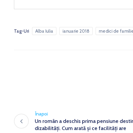
Tag-Uri
Alba Iulia
ianuarie 2018
medici de famili
Înapoi
Un român a deschis prima pensiune desti
dizabilităţi. Cum arată şi ce facilităţi are