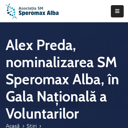
Acasă
Despre
Alex Preda,
noi
nominalizarea SM
Scleroza
Multiplă
Speromax Alba, în
Asistență
&
Gala Națională a
Suport
Fii
Voluntarilor
de
ajutor
Acasă
Știri