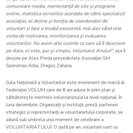
comunicare media, mentenanţă de site şi programe
online, statistica serviciilor acordate de către specilalişti
asociaţiei, el deţine şi funcţia de coordonator de
voluntari şi face o treabă excelentă, mai ales când vine
vorba de motivarea, monitorizarea şi evaluarea
voluntarilor. Nu avem alte cuvinte cu care să îl descriem
pe Alex, el este, pur și simplu, Voluntarul Anului!”
, așa îl
descrie pe Alex Preda președintele Asociației SM
Speromax Alba, Dragoș Zaharia.
Gala Națională a Voluntarilor este eveniment de marcă al
Federației VOLUM care de 8 ani aduce în prim plan și
sărbătorește meritele voluntariatului la nivel național, în
luna decembrie. Organizații și instituții, presă, parteneri
strategici și reprezentanți ai voluntariatului corporate, se
adună sub umbrela unui moment de celebrare a
VOLUNTARIATULUI. O dată pe an, voluntarii sunt cu