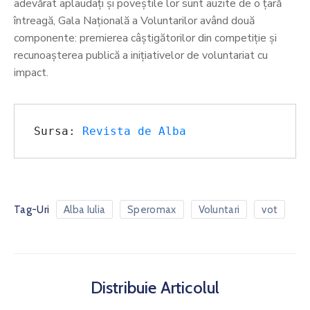
adevărat aplaudați și poveștile lor sunt auzite de o țară
întreagă, Gala Națională a Voluntarilor având două
componente: premierea câștigătorilor din competiție și
recunoașterea publică a inițiativelor de voluntariat cu
impact.
Sursa: 
Revista de Alba
Tag-Uri
Alba Iulia
Speromax
Voluntari
vot
Distribuie Articolul