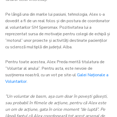
Pe lângă una din marile lui pasiuni, tehnologia, Alex s-a
dovedit a fi de un real folos și din postura de coordonator
al voluntarilor SM Speromax. Pozitivitatea lui a
reprezentat sursa de motivație pentru colegii de echipă și
”motorul” unor proiecte și activități destinate pacienților
cu scleroză multiplă din județul Alba.
Pentru toate acestea, Alex Preda merită titulatura de
”Voluntar al anului”. Pentru asta, este nevoie de
susținerea noastră, cu un vot pe site-ul
Galei Naționale a
Voluntarilor
.
”Un voluntar de basm, aşa cum doar în poveşti găseşti,
sau probabil în filmele de acţiune, pentru că Alex este
un om de acţiune, gata în orice moment “de luptă”. Pe
lângă faptul că Alex coordonează tot acest arsenal de