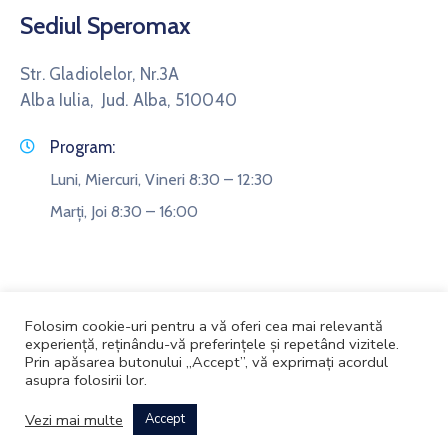
Sediul Speromax
Str. Gladiolelor, Nr.3A
Alba Iulia, Jud. Alba, 510040
Program:
Luni, Miercuri, Vineri 8:30 – 12:30
Marți, Joi 8:30 – 16:00
Folosim cookie-uri pentru a vă oferi cea mai relevantă
experiență, reținându-vă preferințele și repetând vizitele.
Prin apăsarea butonului „Accept”, vă exprimați acordul
asupra folosirii lor.
Speromax © 2021. Realizat de
Zoo Digital Design
Vezi mai multe
Accept