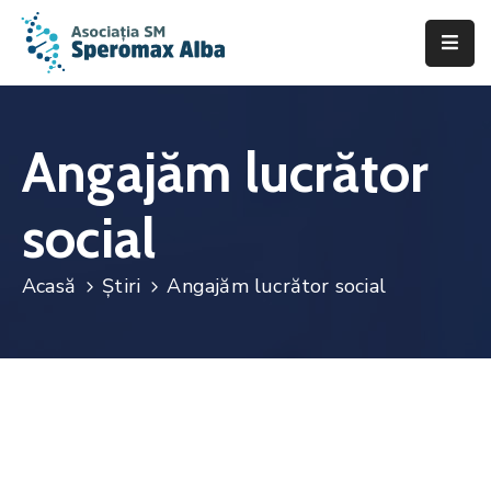
Acasă
Despre
Angajăm lucrător
noi
social
Scleroza
Multiplă
Acasă
Știri
Angajăm lucrător social
Asistență
&
Suport
Fii
de
ajutor