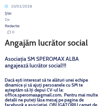
Noutăți
10/01/2018
Contact
Știri
De
Redactie
0
Angajăm lucrător social
Asociația SM SPEROMAX ALBA
angajează lucrător social!!!
Dacă ești interesat să te alături unei echipe
dinamice și să ajuți persoanele cu SM te
așteptăm să îți depui CV-ul la:
office.speromax@gmail.com. Pentru mai multe
detalii ne puteți lăsa mesaj pe pagina de
facebook a asociației. OBLIGATORIU carnet de