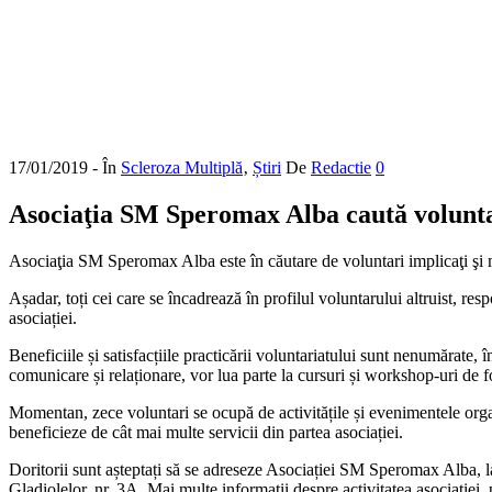
17/01/2019
- În
Scleroza Multiplă
‚
Știri
De
Redactie
0
Asociaţia SM Speromax Alba caută voluntari
Asociaţia SM Speromax Alba este în căutare de voluntari implicaţi şi mot
Așadar, toți cei care se încadrează în profilul voluntarului altruist, res
asociației.
Beneficiile și satisfacțiile practicării voluntariatului sunt nenumărate,
comunicare și relaționare, vor lua parte la cursuri și workshop-uri de fo
Momentan, zece voluntari se ocupă de activitățile și evenimentele orga
beneficieze de cât mai multe servicii din partea asociației.
Doritorii sunt așteptați să se adreseze Asociației SM Speromax Alba, 
Gladiolelor, nr. 3A. Mai multe informații despre activitatea asociației, 