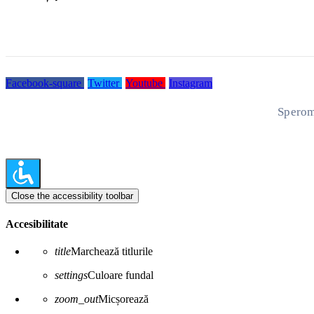
Facebook-square
Twitter
Youtube
Instagram
Sperom
Close the accessibility toolbar
Accesibilitate
title
Marchează titlurile
settings
Culoare fundal
zoom_out
Micșorează