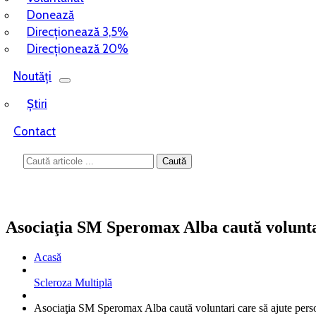
Donează
Direcționează 3,5%
Direcționează 20%
Noutăți
Știri
Contact
Asociaţia SM Speromax Alba caută voluntari
Acasă
Scleroza Multiplă
Asociaţia SM Speromax Alba caută voluntari care să ajute perso