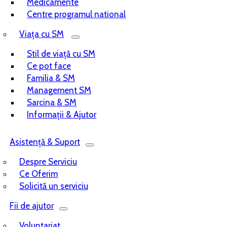
Medicamente
Centre programul national
Viața cu SM
Stil de viață cu SM
Ce pot face
Familia & SM
Management SM
Sarcina & SM
Informații & Ajutor
Asistență & Suport
Despre Serviciu
Ce Oferim
Solicită un serviciu
Fii de ajutor
Voluntariat