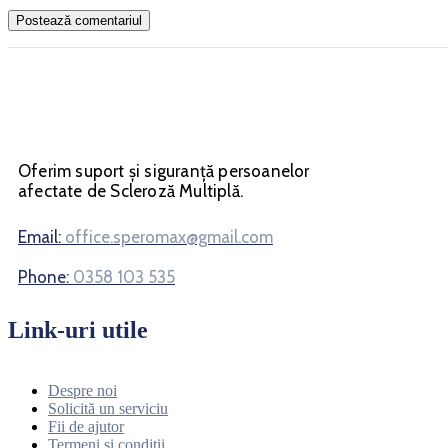
Oferim suport și siguranță persoanelor
afectate de Scleroză Multiplă.
Email:
office.speromax@gmail.com
Phone:
0358 103 535
Link-uri utile
Despre noi
Solicită un serviciu
Fii de ajutor
Termeni și condiții