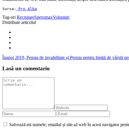
Sursa:
 Pro Alba
Tag-uri
Recrutare
Speromax
Voluntari
Distribuie articolul
Înapoi
2019, Pensia de invaliditate și Pensia pentru limită de vârstă pe
Lasă un comentariu
Salvează-mi numele, emailul și site-ul web în acest navigator pent