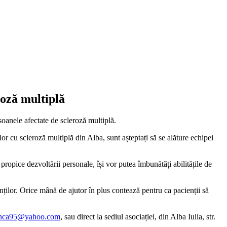
roză multiplă
soanele afectate de scleroză multiplă.
ilor cu scleroză multiplă din Alba, sunt așteptați să se alăture echipei
propice dezvoltării personale, își vor putea îmbunătăți abilitățile de
ilor. Orice mână de ajutor în plus contează pentru ca pacienții să
anca95@yahoo.com
, sau direct la sediul asociației, din Alba Iulia, str.