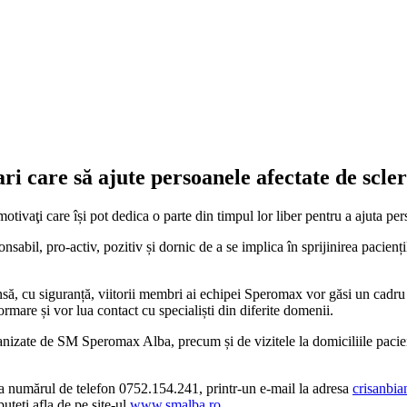
 care să ajute persoanele afectate de scle
ivaţi care își pot dedica o parte din timpul lor liber pentru a ajuta per
ponsabil, pro-activ, pozitiv și dornic de a se implica în sprijinirea pacienț
 însă, cu siguranță, viitorii membri ai echipei Speromax vor găsi un cadru 
rmare și vor lua contact cu specialiști din diferite domenii.
nizate de SM Speromax Alba, precum și de vizitele la domiciliile pacienț
la numărul de telefon 0752.154.241, printr-un e-mail la adresa
crisanbi
puteți afla de pe site-ul
www.smalba.ro