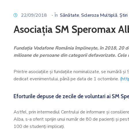
22/09/2018
- În
Sănătate
Scleroza Multiplă
Știri
‚
‚
Asociația SM Speromax Alb
Fundația Vodafone România împlinește, în 2018, 20 de a
milioane de persoane din categorii defavorizate. Cele 
Printre asociațiile și fundațiile nominalizate, se numără și
dedicat evenimentului, până pe data de 1 octombrie.
(htt
Eforturile depuse de zecile de voluntari ai SM Spe
Astfel, prin intermediul Centrului de informare și consilier
Alba, s-a oferit sprijin unui număr de 80 de pacienți și pes
100 de studenți implicați.