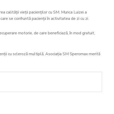
 calității vieții pacienților cu SM. Munca Luizei a
care se confruntă pacienții în activitatea de zi cu zi.
ecuperare motorie, de care beneficiază, în mod gratuit,
acienții cu scleroză multiplă, Asociația SM Speromax merită