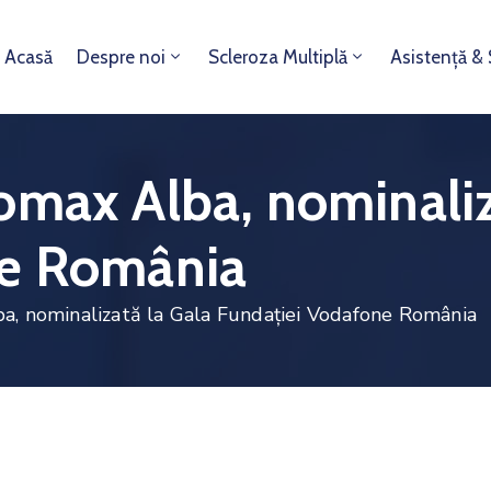
Acasă
Despre noi
Scleroza Multiplă
Asistență &
omax Alba, nominaliz
ne România
a, nominalizată la Gala Fundației Vodafone România