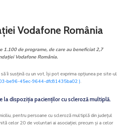
ației Vodafone România
ste 1.100 de programe, de care au beneficiat 2,7
Fundației Vodafone România.
să îi susțină cu un vot, își pot exprima opțiunea pe site-ul
a9703-be96-45ec-9644-dfc81435ba02 )
.
 la dispoziția pacienților cu scleroză multiplă.
omiciliu, pentru persoane cu scleroză multiplă din județul
ită celor 20 de voluntari ai asociației, precum și a celor