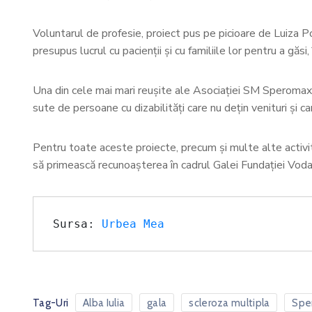
Voluntarul de profesie, proiect pus pe picioare de Luiza Po
presupus lucrul cu pacienții și cu familiile lor pentru a găsi
Una din cele mai mari reușite ale Asociației SM Speromax A
sute de persoane cu dizabilități care nu dețin venituri și ca
Pentru toate aceste proiecte, precum și multe alte activită
să primească recunoașterea în cadrul Galei Fundației Vod
Sursa: 
Urbea Mea
Tag-Uri
Alba Iulia
gala
scleroza multipla
Spe