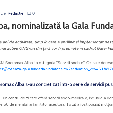
De
Redactie
0
a, nominalizată la Gala Fund
ni de activitate, timp în care a sprijinit și implementat pe
mai active ONG-uri din țară vor fi premiate în cadrul Galei 
 SM Speromax Alba, la categoria ”Servicii sociale”. Cei care doresc 
ps://voteaza-gala.fundatia-vodafone.ro/?activation_key=61f
romax Alba s-au concretizat într-o serie de servicii puse
e, un centru de zi care oferă servicii socio-medicale, inclusiv la d
te 50 de membri ai familiilor acestora. Totul a fost posibil mulțum