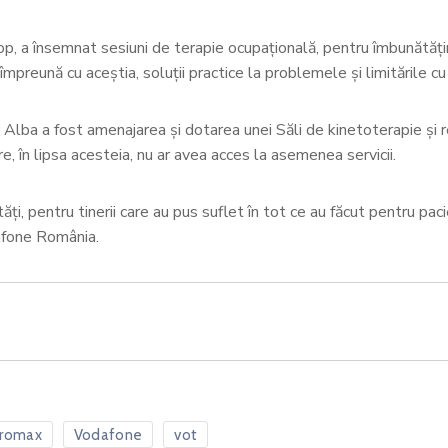
p, a însemnat sesiuni de terapie ocupațională, pentru îmbunătățirea
, împreună cu aceștia, soluții practice la problemele și limitările cu 
lba a fost amenajarea și dotarea unei Săli de kinetoterapie și r
re, în lipsa acesteia, nu ar avea acces la asemenea servicii.
ți, pentru tinerii care au pus suflet în tot ce au făcut pentru p
afone România.
romax
Vodafone
vot