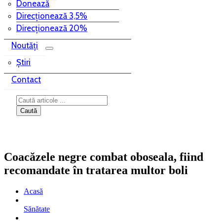
Donează
Direcționează 3,5%
Direcționează 20%
Noutăți
Știri
Contact
Coacăzele negre combat oboseala, fiind
recomandate în tratarea multor boli
Acasă
Sănătate