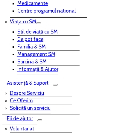
Medicamente
Centre programul national
Viața cu SM
Stil de viață cu SM
Ce pot face
Familia & SM
Management SM
Sarcina & SM
Informații & Ajutor
Asistență & Suport
Despre Serviciu
Ce Oferim
Solicită un serviciu
Fii de ajutor
Voluntariat