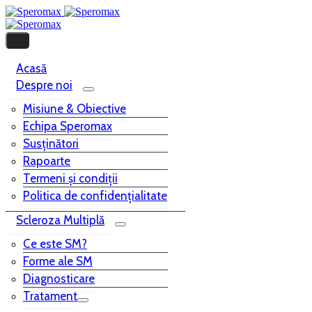
Acasă
Despre noi
Misiune & Obiective
Echipa Speromax
Susținători
Rapoarte
Termeni și condiții
Politica de confidențialitate
Scleroza Multiplă
Ce este SM?
Forme ale SM
Diagnosticare
Tratament