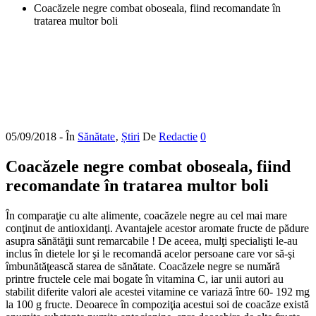
Coacăzele negre combat oboseala, fiind recomandate în
tratarea multor boli
05/09/2018
- În
Sănătate
‚
Știri
De
Redactie
0
Coacăzele negre combat oboseala, fiind
recomandate în tratarea multor boli
În comparaţie cu alte alimente, coacăzele negre au cel mai mare
conţinut de antioxidanţi. Avantajele acestor aromate fructe de pădure
asupra sănătăţii sunt remarcabile ! De aceea, mulţi specialişti le-au
inclus în dietele lor şi le recomandă acelor persoane care vor să-şi
îmbunătăţească starea de sănătate. Coacăzele negre se numără
printre fructele cele mai bogate în vitamina C, iar unii autori au
stabilit diferite valori ale acestei vitamine ce variază între 60- 192 mg
la 100 g fructe. Deoarece în compoziţia acestui soi de coacăze există