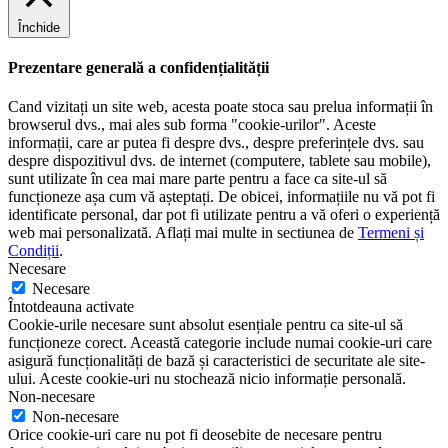
Închide
Prezentare generală a confidențialității
Cand vizitați un site web, acesta poate stoca sau prelua informații în
browserul dvs., mai ales sub forma "cookie-urilor". Aceste
informații, care ar putea fi despre dvs., despre preferințele dvs. sau
despre dispozitivul dvs. de internet (computere, tablete sau mobile),
sunt utilizate în cea mai mare parte pentru a face ca site-ul să
funcționeze așa cum vă așteptați. De obicei, informațiile nu vă pot fi
identificate personal, dar pot fi utilizate pentru a vă oferi o experiență
web mai personalizată. Aflați mai multe in sectiunea de
Termeni și
Condiții
.
Necesare
Necesare
Întotdeauna activate
Cookie-urile necesare sunt absolut esențiale pentru ca site-ul să
funcționeze corect. Această categorie include numai cookie-uri care
asigură funcționalități de bază și caracteristici de securitate ale site-
ului. Aceste cookie-uri nu stochează nicio informație personală.
Non-necesare
Non-necesare
Orice cookie-uri care nu pot fi deosebite de necesare pentru