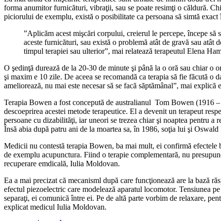
forma anumitor furnicături, vibraţii, sau se poate resimţi o căldură. C
piciorului de exemplu, există o posibilitate ca persoana să simtă exact 
”Aplicăm acest mişcări corpului, creierul le percepe, începe să 
aceste furnicături, sau există o problemă atât de gravă sau atât 
timpul terapiei sau ulterior”, mai relatează terapeutul Elena Ha
O şedinţă durează de la 20-30 de minute şi până la o oră sau chiar o 
şi maxim e 10 zile. De aceea se recomandă ca terapia să fie făcută o dat
ameliorează, nu mai este necesar să se facă săptămânal”, mai explică e
Terapia Bowen a fost concepută de australianul Tom Bowen (1916 – 1982
descoeprirea acestei metode terapeutice. El a devenit un terapeut respect
persoane cu dizabilităţi, iar uneori se trezea chiar şi noaptea pentru 
Însă abia după patru ani de la moartea sa, în 1986, soţia lui şi Oswald
Medicii nu contestă terapia Bowen, ba mai mult, ei confirmă efectele ben
de exemplu acupunctura. Fiind o terapie complementară, nu presupune r
recuperare emdicală, Iulia Moldovan.
Ea a mai precizat că mecanisml după care funcţionează are la bază răspu
efectul piezoelectric care modelează aparatul locomotor. Tensiunea pe 
separaţi, ei comunică între ei. Pe de altă parte vorbim de relaxare, pe
explicat medicul Iulia Moldovan.