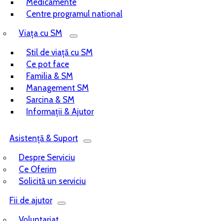
Medicamente
Centre programul national
Viața cu SM
Stil de viață cu SM
Ce pot face
Familia & SM
Management SM
Sarcina & SM
Informații & Ajutor
Asistență & Suport
Despre Serviciu
Ce Oferim
Solicită un serviciu
Fii de ajutor
Voluntariat