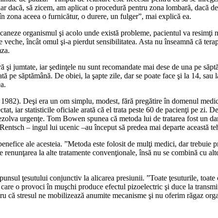
hiar dacă, să zicem, am aplicat o procedură pentru zona lombară, dacă de
în zona aceea o furnicătur, o durere, un fulger”, mai explică ea.
scaneze organismul şi acolo unde există probleme, pacientul va resimţi ni
de veche, încât omul şi-a pierdut sensibilitatea. Asta nu înseamnă că ter
mza.
oră şi jumtate, iar şedinţele nu sunt recomandate mai dese de una pe săp
ă pe săptămână. De obiei, la şapte zile, dar se poate face şi la 14, sau l
a.
). Deşi era un om simplu, modest, fără pregătire în domenul medical, d
at, iar statisticile oficiale arată că el trata peste 60 de pacienţi pe zi.
a rezolva urgenţe. Tom Bowen spunea că metoda lui de tratarea fost un dar
 Rentsch – ingul lui ucenic –au început să predea mai departe această te
efice ale acesteia. ”Metoda este folosit de mulţi medici, dar trebuie pre
enunţarea la alte tratamente convenţionale, însă nu se combină cu alte
nsul ţesutului conjunctiv la alicarea presiunii. ”Toate ţesuturile, toate
care o provoci în muşchi produce efectul pizoelectric şi duce la transmi
ntru că stresul ne mobilizează anumite mecanisme şi nu oferim răgaz orga