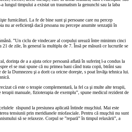
-a lungul timpului a existat un traumatism la genunchi sau la laba
şte furnicături. La fe de bine sunt şi persoane care nu percep
apia nu ar eeficienţă dacă prsoana nu percepe anumite senzaţiii în
tămână. ”Un ciclu de vindecare al corpului urează între minimm cinci
a 21 de zile, în general la multiplu de 7. Însă pe măsură ce lucrurile se
orinţa de a a ajuta orice persoană aflată în suferinţ l-a condus la
 Despre el se mai spune că nu primea bani când trata copii, btrâni sau
 de la Dumnezeu şi a dorit ca oricne doreşte, s poat învăţa tehnica lui.
hnică.
cizat că este o terapie complementară, la fel ca şi multe alte terapii,
 terapii manuale, fizioterapia de exemplu”, spune medicul rezident de
 celulele răspund la presiunea aplicată întinde muşchiul. Mai este
terea tensiunii prin meridianele miofasciale. Pentru că muşchii nu sunt
nismului să se relaxeze. Corpul se ”repară” în timpul relaxării”, a