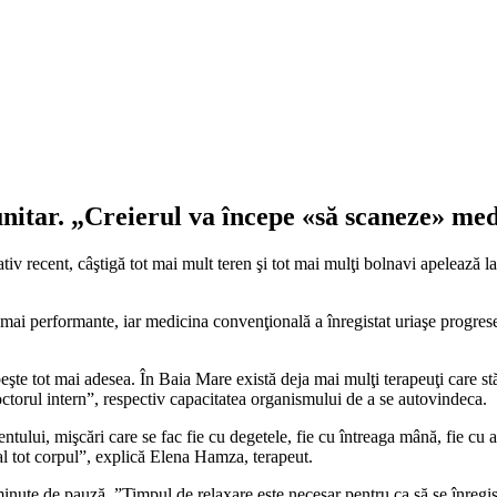
itar. „Creierul va începe «să scaneze» med
elativ recent, câştigă tot mai mult teren şi tot mai mulţi bolnavi apelează
mai performante, iar medicina convenţională a înregistat uriaşe progrese
şte tot mai adesea. În Baia Mare există deja mai mulţi terapeuţi care stă
ctorul intern”, respectiv capacitatea organismului de a se autovindeca.
lui, mişcări care se fac fie cu degetele, fie cu întreaga mână, fie cu alte
l tot corpul”, explică Elena Hamza, terapeut.
nute de pauză. ”Timpul de relaxare este necesar pentru ca să se înregistr