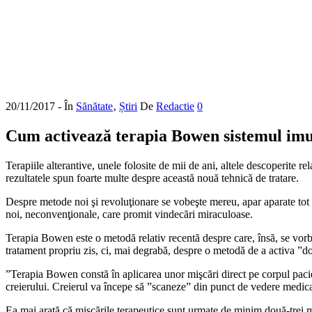
20/11/2017
- În
Sănătate
‚
Știri
De
Redactie
0
Cum activează terapia Bowen sistemul imun
Terapiile alterantive, unele folosite de mii de ani, altele descoperite r
rezultatele spun foarte multe despre această nouă tehnică de tratare.
Despre metode noi şi revoluţionare se vobeşte mereu, apar aparate tot 
noi, neconvenţionale, care promit vindecări miraculoase.
Terapia Bowen este o metodă relativ recentă despre care, însă, se vorbe
tratament propriu zis, ci, mai degrabă, despre o metodă de a activa ”do
”Terapia Bowen constă în aplicarea unor mişcări direct pe corpul pacientu
creierului. Creierul va începe să ”scaneze” din punct de vedere medica
Ea mai arată că mişcările terapeutice sunt urmate de minim două-trei mi