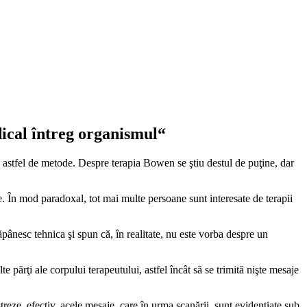
ical întreg organismul“
 la astfel de metode. Despre terapia Bowen se ştiu destul de puţine, dar
. În mod paradoxal, tot mai multe persoane sunt interesate de terapii
pânesc tehnica şi spun că, în realitate, nu este vorba despre un
 părţi ale corpului terapeutului, astfel încât să se trimită nişte mesaje
eze, efectiv, acele mesaje, care în urma scanării, sunt evidenţiate sub