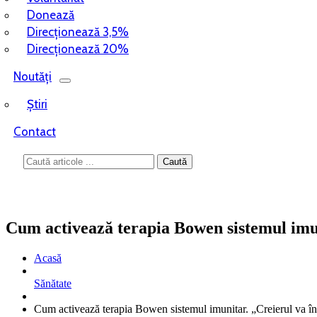
Donează
Direcționează 3,5%
Direcționează 20%
Noutăți
Știri
Contact
Cum activează terapia Bowen sistemul imun
Acasă
Sănătate
Cum activează terapia Bowen sistemul imunitar. „Creierul va î