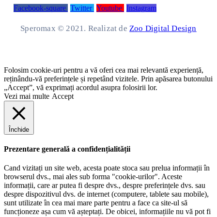
Facebook-square
Twitter
Youtube
Instagram
Speromax © 2021. Realizat de
Zoo Digital Design
Folosim cookie-uri pentru a vă oferi cea mai relevantă experiență,
reținându-vă preferințele și repetând vizitele. Prin apăsarea butonului
„Accept”, vă exprimați acordul asupra folosirii lor.
Vezi mai multe
Accept
Închide
Prezentare generală a confidențialității
Cand vizitați un site web, acesta poate stoca sau prelua informații în
browserul dvs., mai ales sub forma "cookie-urilor". Aceste
informații, care ar putea fi despre dvs., despre preferințele dvs. sau
despre dispozitivul dvs. de internet (computere, tablete sau mobile),
sunt utilizate în cea mai mare parte pentru a face ca site-ul să
funcționeze așa cum vă așteptați. De obicei, informațiile nu vă pot fi