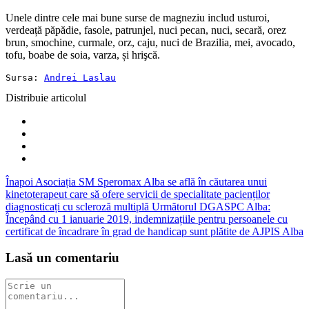
Unele dintre cele mai bune surse de magneziu includ usturoi,
verdeață păpădie, fasole, patrunjel, nuci pecan, nuci, secară, orez
brun, smochine, curmale, orz, caju, nuci de Brazilia, mei, avocado,
tofu, boabe de soia, varza, și hrişcă.
Sursa: 
Andrei Laslau
Distribuie articolul
Înapoi
Asociația SM Speromax Alba se află în căutarea unui
kinetoterapeut care să ofere servicii de specialitate pacienților
diagnosticați cu scleroză multiplă
Următorul
DGASPC Alba:
Începând cu 1 ianuarie 2019, indemnizațiile pentru persoanele cu
certificat de încadrare în grad de handicap sunt plătite de AJPIS Alba
Lasă un comentariu