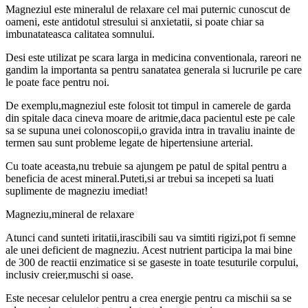
Magneziul este mineralul de relaxare cel mai puternic cunoscut de
oameni, este antidotul stresului si anxietatii, si poate chiar sa
imbunatateasca calitatea somnului.
Desi este utilizat pe scara larga in medicina conventionala, rareori ne
gandim la importanta sa pentru sanatatea generala si lucrurile pe care
le poate face pentru noi.
De exemplu,magneziul este folosit tot timpul in camerele de garda
din spitale daca cineva moare de aritmie,daca pacientul este pe cale
sa se supuna unei colonoscopii,o gravida intra in travaliu inainte de
termen sau sunt probleme legate de hipertensiune arterial.
Cu toate aceasta,nu trebuie sa ajungem pe patul de spital pentru a
beneficia de acest mineral.Puteti,si ar trebui sa incepeti sa luati
suplimente de magneziu imediat!
Magneziu,mineral de relaxare
Atunci cand sunteti iritatii,irascibili sau va simtiti rigizi,pot fi semne
ale unei deficient de magneziu. Acest nutrient participa la mai bine
de 300 de reactii enzimatice si se gaseste in toate tesuturile corpului,
inclusiv creier,muschi si oase.
Este necesar celulelor pentru a crea energie pentru ca mischii sa se