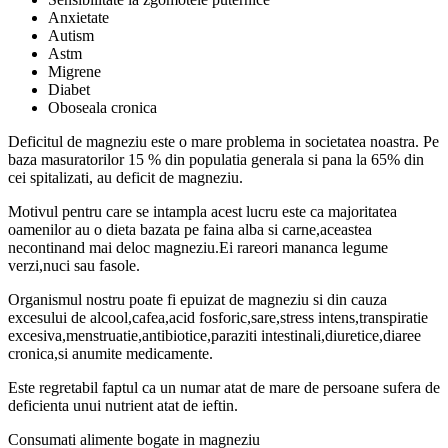
Anxietate
Autism
Astm
Migrene
Diabet
Oboseala cronica
Deficitul de magneziu este o mare problema in societatea noastra. Pe
baza masuratorilor 15 % din populatia generala si pana la 65% din
cei spitalizati, au deficit de magneziu.
Motivul pentru care se intampla acest lucru este ca majoritatea
oamenilor au o dieta bazata pe faina alba si carne,aceastea
necontinand mai deloc magneziu.Ei rareori mananca legume
verzi,nuci sau fasole.
Organismul nostru poate fi epuizat de magneziu si din cauza
excesului de alcool,cafea,acid fosforic,sare,stress intens,transpiratie
excesiva,menstruatie,antibiotice,paraziti intestinali,diuretice,diaree
cronica,si anumite medicamente.
Este regretabil faptul ca un numar atat de mare de persoane sufera de
deficienta unui nutrient atat de ieftin.
Consumati alimente bogate in magneziu