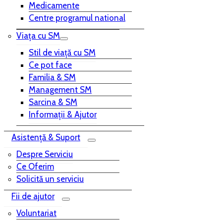
Medicamente
Centre programul national
Viața cu SM
Stil de viață cu SM
Ce pot face
Familia & SM
Management SM
Sarcina & SM
Informații & Ajutor
Asistență & Suport
Despre Serviciu
Ce Oferim
Solicită un serviciu
Fii de ajutor
Voluntariat