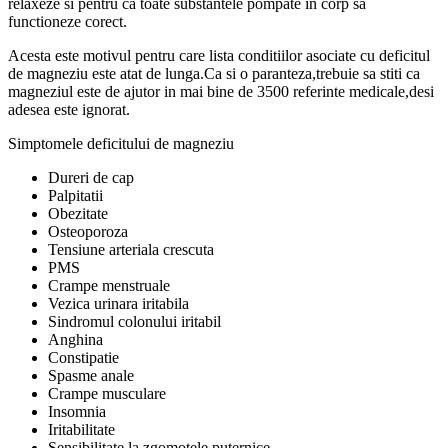
relaxeze si pentru ca toate substantele pompate in corp sa
functioneze corect.
Acesta este motivul pentru care lista conditiilor asociate cu deficitul
de magneziu este atat de lunga.Ca si o paranteza,trebuie sa stiti ca
magneziul este de ajutor in mai bine de 3500 referinte medicale,desi
adesea este ignorat.
Simptomele deficitului de magneziu
Dureri de cap
Palpitatii
Obezitate
Osteoporoza
Tensiune arteriala crescuta
PMS
Crampe menstruale
Vezica urinara iritabila
Sindromul colonului iritabil
Anghina
Constipatie
Spasme anale
Crampe musculare
Insomnia
Iritabilitate
Sensibilitate la zgomotele puternice