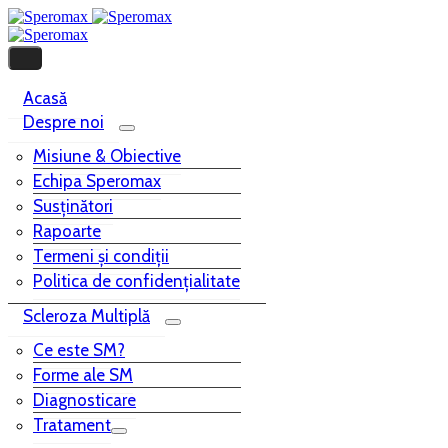
Acasă
Despre noi
Misiune & Obiective
Echipa Speromax
Susținători
Rapoarte
Termeni și condiții
Politica de confidențialitate
Scleroza Multiplă
Ce este SM?
Forme ale SM
Diagnosticare
Tratament