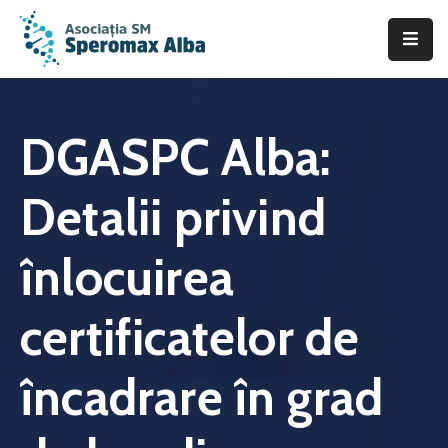
Acasă
Despre
DGASPC Alba:
noi
Detalii privind
Scleroza
Multiplă
înlocuirea
Asistență
&
certificatelor de
Suport
Fii
încadrare în grad
de
ajutor