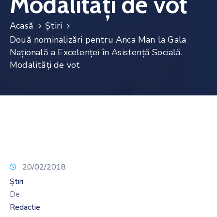
Modalități de vot
Noutăți
Acasă
Știri
Contact
Două nominalizări pentru Anca Man la Gala
Națională a Excelenței în Asistență Socială.
Modalități de vot
20/02/2018
Știri
De
Redactie