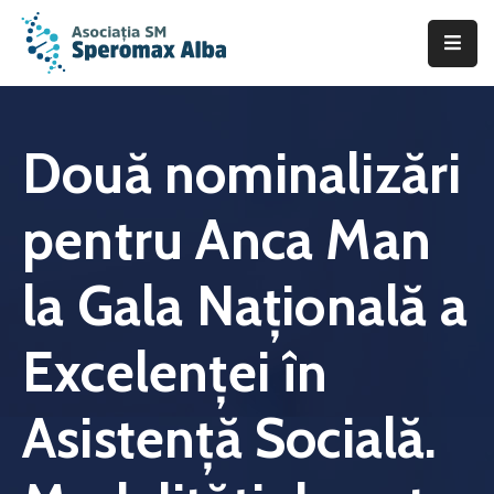
Acasă
Despre
Două nominalizări
noi
pentru Anca Man
Scleroza
Multiplă
la Gala Națională a
Asistență
&
Excelenței în
Suport
Fii
Asistență Socială.
de
ajutor