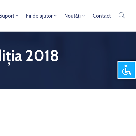
 Suport
Fii de ajutor
Noutăți
Contact
iția 2018