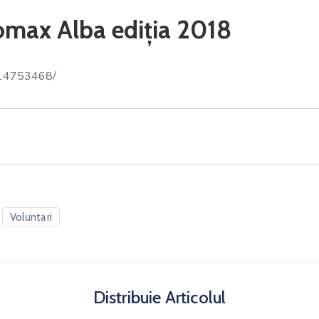
omax Alba ediția 2018
114753468/
Voluntari
Distribuie Articolul