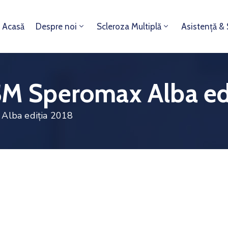
Acasă
Despre noi
Scleroza Multiplă
Asistență &
 SM Speromax Alba ed
 Alba ediția 2018