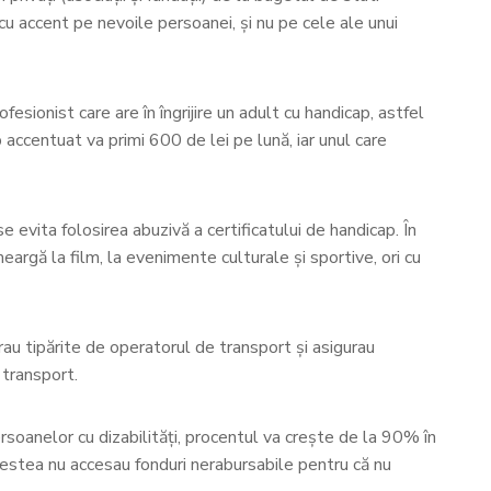
, cu accent pe nevoile persoanei, și nu pe cele ale unui
sionist care are în îngrijire un adult cu handicap, astfel
p accentuat va primi 600 de lei pe lună, iar unul care
evita folosirea abuzivă a certificatului de handicap. În
eargă la film, la evenimente culturale și sportive, ori cu
au tipărite de operatorul de transport și asigurau
 transport.
rsoanelor cu dizabilități, procentul va crește de la 90% în
 acestea nu accesau fonduri nerabursabile pentru că nu