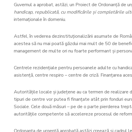
Guvernul a aprobat, astăzi, un Proiect de Ordonanţă de u
handicap, republicată, cu modificările și completările ul
internaționale în domeniu.
Astfel, în vederea dezinstituționalizării asumate de Român
acestea să nu mai poată găzdui mai mult de 50 de beneficiar
management de multe ori nu foarte performant și personal 
Centrele rezidențiale pentru persoanele adulte cu handicap v
asistență, centre respiro – centre de criză. Finanțarea ace
Autoritățile locale și județene au ca termen de realizare 
tipuri de centre vor putea fi finanțate atât prin fonduri eur
Sociale. Cele două măsuri – pe de o parte pierderea trepta
autoritățile competente să accelereze procesul de refor
Ordonanța de urgență aprobată astăzi creează și cadrul legal