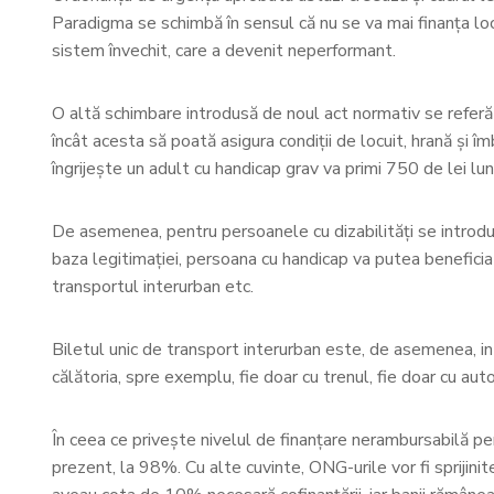
Paradigma se schimbă în sensul că nu se va mai finanța locul 
sistem învechit, care a devenit neperformant.
O altă schimbare introdusă de noul act normativ se referă la
încât acesta să poată asigura condiții de locuit, hrană și î
îngrijește un adult cu handicap grav va primi 750 de lei lu
De asemenea, pentru persoanele cu dizabilități se introduc
baza legitimației, persoana cu handicap va putea beneficia d
transportul interurban etc.
Biletul unic de transport interurban este, de asemenea, in
călătoria, spre exemplu, fie doar cu trenul, fie doar cu au
În ceea ce privește nivelul de finanțare nerambursabilă pe
prezent, la 98%. Cu alte cuvinte, ONG-urile vor fi sprijinit