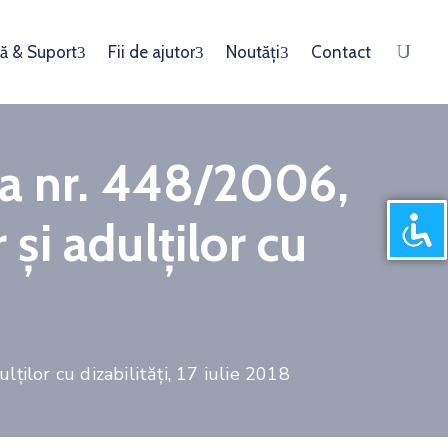
ă & Suport
Fii de ajutor
Noutăți
Contact
ea nr. 448/2006,
 și adulților cu
ților cu dizabilități, 17 iulie 2018