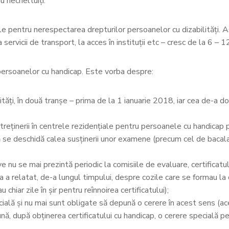
u necheltuiți.
le pentru nerespectarea drepturilor persoanelor cu dizabilități. As
 servicii de transport, la acces în instituții etc – cresc de la 6 – 
 persoanelor cu handicap. Este vorba despre:
tăți, în două tranșe – prima de la 1 ianuarie 2018, iar cea de-a dou
reținerii în centrele rezidențiale pentru persoanele cu handicap ps
 se deschidă calea susținerii unor examene (precum cel de bacalau
ive nu se mai prezintă periodic la comisiile de evaluare, certificatul
 relatat, de-a lungul timpului, despre cozile care se formau la com
 chiar zile în șir pentru reînnoirea certificatului);
socială și nu mai sunt obligate să depună o cerere în acest sens 
ă, după obținerea certificatului cu handicap, o cerere specială pent