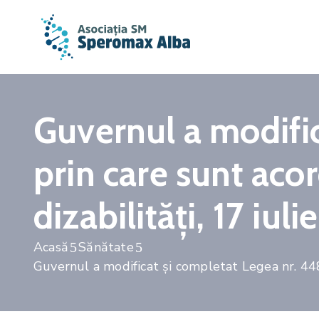
Guvernul a modifi
prin care sunt acor
dizabilități, 17 iul
Acasă
Sănătate
Guvernul a modificat și completat Legea nr. 448/