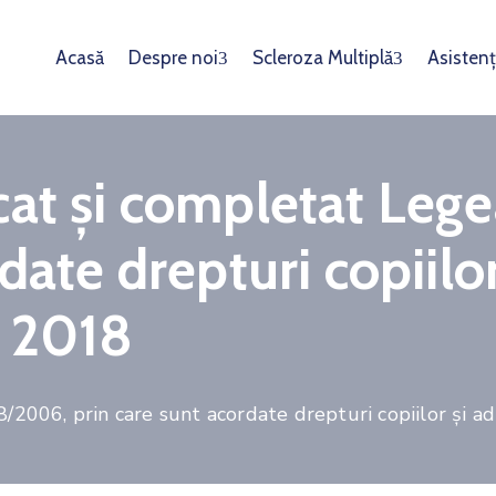
Acasă
Despre noi
Scleroza Multiplă
Asistenț
cat și completat Leg
date drepturi copiilor
ie 2018
2006, prin care sunt acordate drepturi copiilor și adul