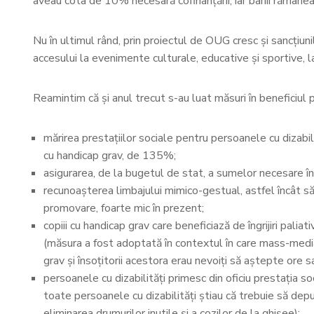
aveau cota de 10% necesară cofinanțării, iar banii rămânea
Nu în ultimul rând, prin proiectul de OUG cresc și sancțiuni
accesului la evenimente culturale, educative și sportive, la
Reamintim că și anul trecut s-au luat măsuri în beneficiul
mărirea prestațiilor sociale pentru persoanele cu dizabili
cu handicap grav, de 135%;
asigurarea, de la bugetul de stat, a sumelor necesare înt
recunoașterea limbajului mimico-gestual, astfel încât să
promovare, foarte mic în prezent;
copiii cu handicap grav care beneficiază de îngrijiri paliat
(măsura a fost adoptată în contextul în care mass-media a
grav și însoțitorii acestora erau nevoiți să aștepte ore sau
persoanele cu dizabilități primesc din oficiu prestația 
toate persoanele cu dizabilități știau că trebuie să depun
eliminarea drumurilor inutile și a cozilor de la ghișee);