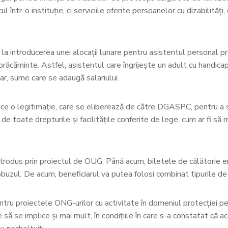
într-o instituție, ci serviciile oferite persoanelor cu dizabilități
 introducerea unei alocații lunare pentru asistentul personal profe
mbrăcăminte. Astfel, asistentul care îngrijește un adult cu handica
nar, sume care se adaugă salariului.
e o legitimație, care se eliberează de către DGASPC, pentru a se 
e toate drepturile și facilitățile conferite de lege, cum ar fi să m
trodus prin proiectul de OUG. Până acum, biletele de călătorie er
tobuzul. De acum, beneficiarul va putea folosi combinat tipurile de
ntru proiectele ONG-urilor cu activitate în domeniul protecției pe
e să se implice și mai mult, în condițiile în care s-a constatat că