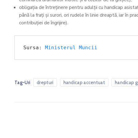
obligația de întreținere pentru adulții cu handicap asistați
până la frați și surori, ori rudele în linie dreaptă, iar în
contribuției de îngrijire).
Sursa: 
Ministerul Muncii
Tag-Uri
drepturi
handicap accentuat
handicap g