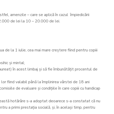
tfel, amenzile – care se aplică în cazul împiedicării
12.000 de lei la 10 – 20.000 de lei.
a de la 1 iulie, cea mai mare creștere fiind pentru copiii
ihic și mintal;
reat) în acest limbaj și să fie îmbunătățit procentul de
 lor fiind valabil până la împlinirea vârstei de 18 ani
isiile de evaluare și condițiile în care copiii cu handicap
(această hotărâre s-a adoptat deoarece s-a constatat că nu
ru a primi prestația socială, și, în același timp, pentru