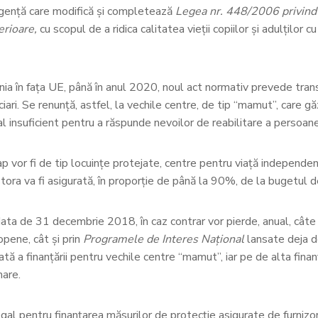
rgenţă care modifică şi completează
Legea nr. 448/2006 privind 
terioare,
cu scopul de a ridica calitatea vieții copiilor și adulților 
ia în fața UE, până în anul 2020, noul act normativ prevede trans
i. Se renunță, astfel, la vechile centre, de tip “mamut”, care gă
insuficient pentru a răspunde nevoilor de reabilitare a persoane
or fi de tip locuințe protejate, centre pentru viață independentă, 
stora va fi asigurată, în proporție de până la 90%, de la bugetul d
data de 31 decembrie 2018, în caz contrar vor pierde, anual, câte
opene, cât și prin
Programele de Interes Național
lansate deja de
tă a finanțării pentru vechile centre “mamut”, iar pe de alta fin
mare.
 pentru finanțarea măsurilor de protecție asigurate de furnizori pr