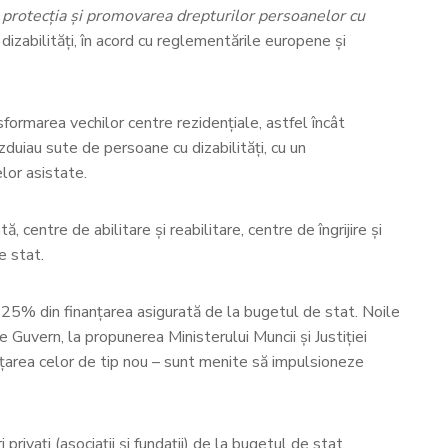
protecţia şi promovarea drepturilor persoanelor cu
cu dizabilități, în acord cu reglementările europene și
formarea vechilor centre rezidențiale, astfel încât
zduiau sute de persoane cu dizabilități, cu un
lor asistate.
centre de abilitare și reabilitare, centre de îngrijire și
e stat.
 25% din finanțarea asigurată de la bugetul de stat. Noile
 Guvern, la propunerea Ministerului Muncii și Justiției
anțarea celor de tip nou – sunt menite să impulsioneze
ivați (asociații și fundații) de la bugetul de stat.