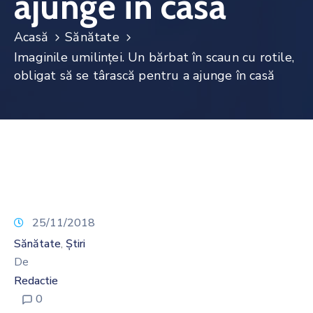
ajunge în casă
Noutăți
Acasă
Sănătate
Contact
Imaginile umilinței. Un bărbat în scaun cu rotile,
obligat să se târască pentru a ajunge în casă
25/11/2018
Sănătate
Știri
‚
De
Redactie
0