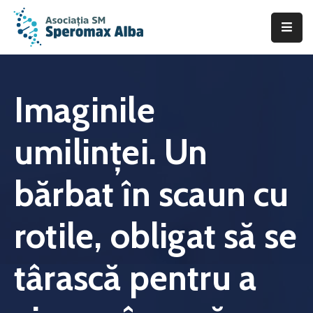
Acasă
Despre
Imaginile
noi
umilinței. Un
Scleroza
Multiplă
bărbat în scaun cu
Asistență
&
rotile, obligat să se
Suport
Fii
târască pentru a
de
ajutor