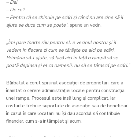
– Da!
– De ce?
– Pentru că se chinuie pe scări și când nu are cine să îl
ajute se duce cum se poate”
, spune un vecin.
„Îmi pare foarte rău pentru el, e vecinul nostru și îl
vedem în fiecare zi cum se târăște pe aici pe scări.
Primăria să-l ajute, să facă aici în față o rampă să se
poată deplasa și el ca oamenii, nu să se târască pe scări.”
Bărbatul a cerut sprijinul asociației de proprietari, care a
înaintat o cerere administrației locale pentru construcția
unei rampe. Procesul este însă lung și complicat, iar
costurile trebuie suportate de asociaţie sau de beneficiar
în cazul în care locatarii nu îşi dau acordul să contribuie
financiar, cum s-a întâmplat şi acum.