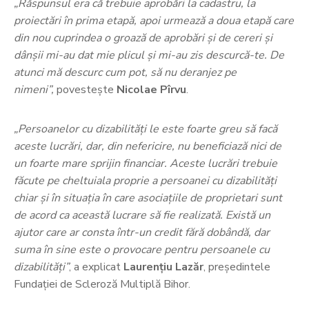
„Răspunsul era că trebuie aprobări la cadastru, la
proiectări în prima etapă, apoi urmează a doua etapă care
din nou cuprindea o groază de aprobări și de cereri și
dânșii mi-au dat mie plicul și mi-au zis descurcă-te. De
atunci mă descurc cum pot, să nu deranjez pe
nimeni”,
povestește
Nicolae Pîrvu
.
„Persoanelor cu dizabilități le este foarte greu să facă
aceste lucrări, dar, din nefericire, nu beneficiază nici de
un foarte mare sprijin financiar. Aceste lucrări trebuie
făcute pe cheltuiala proprie a persoanei cu dizabilități
chiar și în situația în care asociațiile de proprietari sunt
de acord ca această lucrare să fie realizată. Există un
ajutor care ar consta într-un credit fără dobândă, dar
suma în sine este o provocare pentru persoanele cu
dizabilități”
, a explicat
Laurențiu Lazăr
, președintele
Fundației de Scleroză Multiplă Bihor.