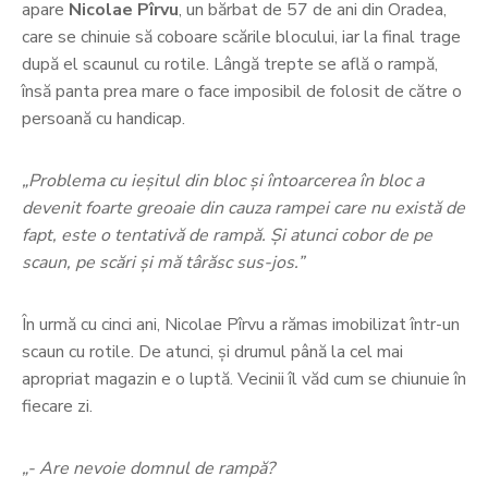
apare
Nicolae Pîrvu
, un bărbat de 57 de ani din Oradea,
care se chinuie să coboare scările blocului, iar la final trage
după el scaunul cu rotile. Lângă trepte se află o rampă,
însă panta prea mare o face imposibil de folosit de către o
persoană cu handicap.
„Problema cu ieșitul din bloc și întoarcerea în bloc a
devenit foarte greoaie din cauza rampei care nu există de
fapt, este o tentativă de rampă. Și atunci cobor de pe
scaun, pe scări și mă târăsc sus-jos.”
În urmă cu cinci ani, Nicolae Pîrvu a rămas imobilizat într-un
scaun cu rotile. De atunci, și drumul până la cel mai
apropriat magazin e o luptă. Vecinii îl văd cum se chiunuie în
fiecare zi.
„- Are nevoie domnul de rampă?