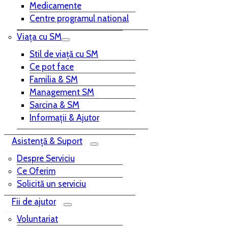
Medicamente
Centre programul national
Viața cu SM
Stil de viață cu SM
Ce pot face
Familia & SM
Management SM
Sarcina & SM
Informații & Ajutor
Asistență & Suport
Despre Serviciu
Ce Oferim
Solicită un serviciu
Fii de ajutor
Voluntariat