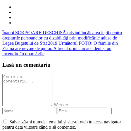
Înapoi
SCRISOARE DESCHISĂ privind încălcarea legii pentru
drepturile persoanelor cu dizabilităţi prin modificările aduse de
Legea Bugetului de Stat 2019
Următorul
FOTO: O familie din
Zlatna are nevoie de ajutor. A trecut printr-un accident și un
incendiu, în doar 2 zile
Lasă un comentariu
Salvează-mi numele, emailul și site-ul web în acest navigator
pentru data viitoare când o să comentez.