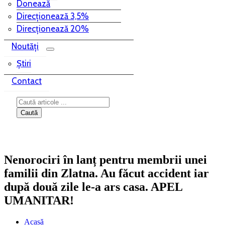
Donează
Direcționează 3,5%
Direcționează 20%
Noutăți
Știri
Contact
Nenorociri în lanț pentru membrii unei
familii din Zlatna. Au făcut accident iar
după două zile le-a ars casa. APEL
UMANITAR!
Acasă