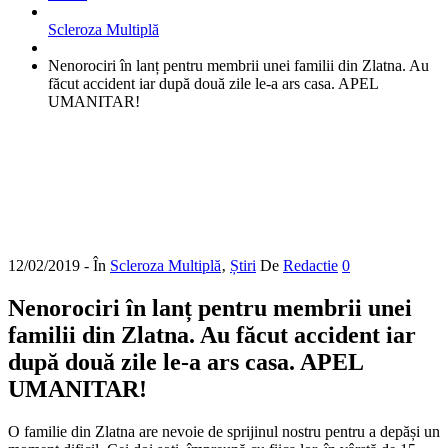
Scleroza Multiplă
Nenorociri în lanț pentru membrii unei familii din Zlatna. Au
făcut accident iar după două zile le-a ars casa. APEL
UMANITAR!
12/02/2019
- În
Scleroza Multiplă
‚
Știri
De
Redactie
0
Nenorociri în lanț pentru membrii unei
familii din Zlatna. Au făcut accident iar
după două zile le-a ars casa. APEL
UMANITAR!
O familie din Zlatna are nevoie de sprijinul nostru pentru a depăși un