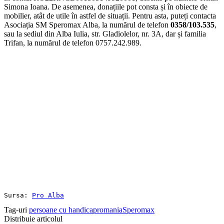
Simona Ioana. De asemenea, donațiile pot consta și în obiecte de
mobilier, atât de utile în astfel de situații. Pentru asta, puteți contacta
Asociația SM Speromax Alba, la numărul de telefon
0358/103.535
,
sau la sediul din Alba Iulia, str. Gladiolelor, nr. 3A, dar și familia
Trifan, la numărul de telefon 0757.242.989.
Sursa: 
Pro Alba
Tag-uri
persoane cu handicap
romania
Speromax
Distribuie articolul