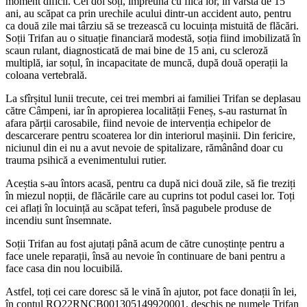
moment dificil. Cei doi soți, împreună cu fiica lor, în vârstă de 15
ani, au scăpat ca prin urechile acului dintr-un accident auto, pentru
ca două zile mai târziu să se trezească cu locuința mistuită de flăcări.
Soții Trifan au o situație financiară modestă, soția fiind imobilizată în
scaun rulant, diagnosticată de mai bine de 15 ani, cu scleroză
multiplă, iar soțul, în incapacitate de muncă, după două operații la
coloana vertebrală.
La sfîrșitul lunii trecute, cei trei membri ai familiei Trifan se deplasau
către Câmpeni, iar în apropierea localității Feneș, s-au rasturnat în
afara părții carosabile, fiind nevoie de intervenția echipelor de
descarcerare pentru scoaterea lor din interiorul mașinii. Din fericire,
niciunul din ei nu a avut nevoie de spitalizare, rămânând doar cu
trauma psihică a evenimentului rutier.
Aceștia s-au întors acasă, pentru ca după nici două zile, să fie treziți
în miezul nopții, de flăcările care au cuprins tot podul casei lor. Toți
cei aflați în locuință au scăpat teferi, însă pagubele produse de
incendiu sunt însemnate.
Soții Trifan au fost ajutați până acum de către cunoștințe pentru a
face unele reparații, însă au nevoie în continuare de bani pentru a
face casa din nou locuibilă.
Astfel, toți cei care doresc să le vină în ajutor, pot face donații în lei,
în contul RO22RNCB001305149920001, deschis pe numele Trifan