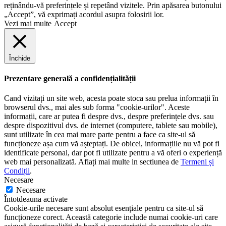
reținându-vă preferințele și repetând vizitele. Prin apăsarea butonului
„Accept”, vă exprimați acordul asupra folosirii lor.
Vezi mai multe
Accept
Închide
Prezentare generală a confidențialității
Cand vizitați un site web, acesta poate stoca sau prelua informații în
browserul dvs., mai ales sub forma "cookie-urilor". Aceste
informații, care ar putea fi despre dvs., despre preferințele dvs. sau
despre dispozitivul dvs. de internet (computere, tablete sau mobile),
sunt utilizate în cea mai mare parte pentru a face ca site-ul să
funcționeze așa cum vă așteptați. De obicei, informațiile nu vă pot fi
identificate personal, dar pot fi utilizate pentru a vă oferi o experiență
web mai personalizată. Aflați mai multe in sectiunea de
Termeni și
Condiții
.
Necesare
Necesare
Întotdeauna activate
Cookie-urile necesare sunt absolut esențiale pentru ca site-ul să
funcționeze corect. Această categorie include numai cookie-uri care