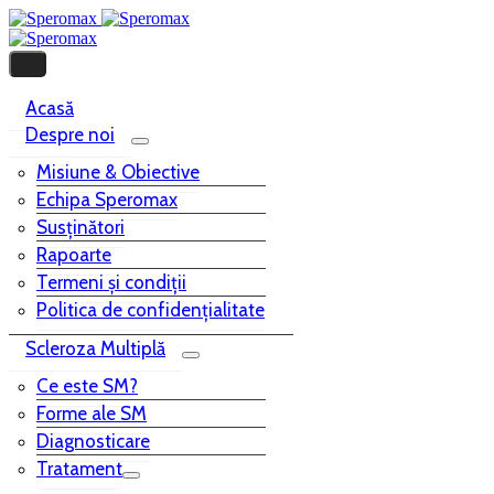
Acasă
Despre noi
Misiune & Obiective
Echipa Speromax
Susținători
Rapoarte
Termeni și condiții
Politica de confidențialitate
Scleroza Multiplă
Ce este SM?
Forme ale SM
Diagnosticare
Tratament