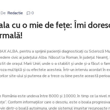
De
Redactie
0
la cu o mie de fețe: Îmi doresc 
ormală!
X ALBA, pentru a sprijinii pacienții diagnosticați cu Scleroză Mul
e vedere civic ai județului Alba. Născut la Roman, în județul Neamț
de orașul Marii Uniri, unde s-a stabilit și unde și-a făcut o famili
roza multiplă și cu efectele acesteia. Într-un interviu acordat î
 site-ului și puterea de a trece cu bine peste această perioadă 
n România este undeva între 8000 și 10000, în timp ce la nivel 
țe”. Conform informațiilor care o descriu, este o boala progresiva
vin dintr-o boală autoimuna, unde sistemul imunitar recunoaște mie