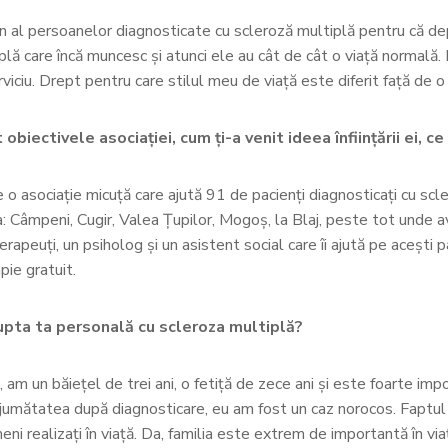
un al persoanelor diagnosticate cu scleroză multiplă pentru că de
iplă care încă muncesc și atunci ele au cât de cât o viață normal
rviciu. Drept pentru care stilul meu de viață este diferit față de 
ectivele asociației, cum ți-a venit ideea înființării ei, ce 
asociație micuță care ajută 91 de pacienți diagnosticați cu scler
u la: Câmpeni, Cugir, Valea Țupilor, Mogoș, la Blaj, peste tot unde
erapeuți, un psiholog și un asistent social care îi ajută pe acești 
pie gratuit.
lupta ta personală cu scleroza multiplă?
m un băiețel de trei ani, o fetiță de zece ani și este foarte im
rd jumătatea după diagnosticare, eu am fost un caz norocos. Faptul 
eni realizați în viață. Da, familia este extrem de importantă în via