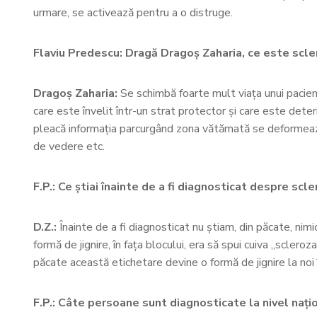
urmare, se activează pentru a o distruge.
Flaviu Predescu: Dragă Dragoș Zaharia, ce este scler
Dragoș Zaharia:
Se schimbă foarte mult viața unui pacient
care este învelit într-un strat protector și care este dete
pleacă informația parcurgând zona vătămată se deformează.
de vedere etc.
F.P.: Ce știai înainte de a fi diagnosticat despre scl
D.Z.:
Înainte de a fi diagnosticat nu știam, din păcate, n
formă de jignire, în fața blocului, era să spui cuiva „scler
păcate această etichetare devine o formă de jignire la noi 
F.P.: Câte persoane sunt diagnosticate la nivel nați