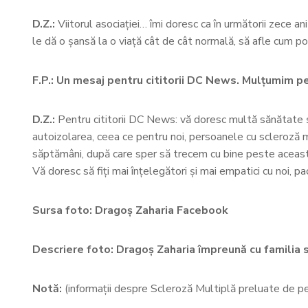
D.Z.:
Viitorul asociației… îmi doresc ca în următorii zece an
le dă o șansă la o viață cât de cât normală, să afle cum pot
F.P.: Un mesaj pentru cititorii DC News. Mulțumim pe
D.Z.:
Pentru cititorii DC News: vă doresc multă sănătate ș
autoizolarea, ceea ce pentru noi, persoanele cu scleroză mu
săptămâni, după care sper să trecem cu bine peste această pe
Vă doresc să fiți mai înțelegători și mai empatici cu noi, pa
Sursa foto: Dragoș Zaharia Facebook
Descriere foto: Dragoș Zaharia împreună cu familia s
Notă:
(informații despre Scleroză Multiplă preluate de 