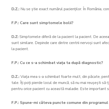
D.Z.:
Nu se știe exact numărul pacienților. În România, co
F.P.: Care sunt simptomele bolii?
D.Z:
Simptomele diferă de la pacient la pacient. De aceea
sunt similare. Depinde care dintre centrii nervoși sunt a
la pacient.
F.P.: Cu ce s-a schimbat viața ta după diagnostic?
D.Z.:
Viața mea s-a schimbat foarte mult, din păcate, pentr
tale. Îți poți pierde locul de muncă, să nu mai reușești să-
pentru orice pacient cu această maladie. Este important să 
F.P.: Spune-mi câteva puncte comune din programul z