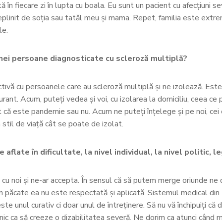
ă în fiecare zi în lupta cu boala. Eu sunt un pacient cu afecțiuni s
ndeplinit de soția sau tatăl meu și mama. Repet, familia este ext
le.
nei persoane diagnosticate cu scleroză multiplă?
ivă cu persoanele care au scleroză multiplă și ne izolează. Este d
aurant. Acum, puteți vedea și voi, cu izolarea la domiciliu, ceea c
rent că este pandemie sau nu. Acum ne puteți înțelege și pe noi, c
stil de viață cât se poate de izolat.
late în dificultate, la nivel individual, la nivel politic, l
 cu noi și ne-ar accepta. În sensul că să putem merge oriunde ne d
din păcate ea nu este respectată și aplicată. Sistemul medical di
e unul curativ ci doar unul de întreținere. Să nu vă închipuiți că
ic ca să creeze o dizabilitatea severă. Ne dorim ca atunci când