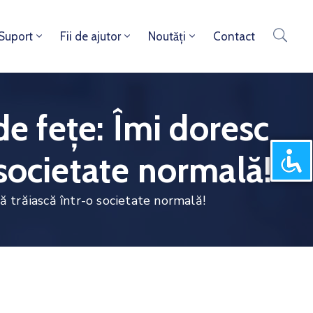
 Suport
Fii de ajutor
Noutăți
Contact
de fețe: Îmi doresc
o societate normală!
să trăiască într-o societate normală!