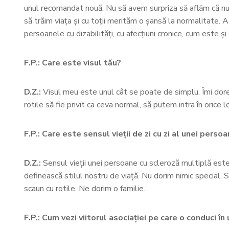
unul recomandat nouă. Nu să avem surpriza să aflăm că nu s
să trăim viața și cu toții merităm o șansă la normalitate. A
persoanele cu dizabilități, cu afecțiuni cronice, cum este și
F.P.: Care este visul tău?
D.Z.:
Visul meu este unul cât se poate de simplu. Îmi doresc
rotile să fie privit ca ceva normal, să putem intra în ori
F.P.: Care este sensul vieții de zi cu zi al unei pers
D.Z.:
Sensul vieții unei persoane cu scleroză multiplă est
definească stilul nostru de viață. Nu dorim nimic special. 
scaun cu rotile. Ne dorim o familie.
F.P.: Cum vezi viitorul asociației pe care o conduci în