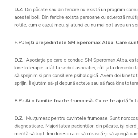
D.Z:
Din păcate sau din fericire nu există un program com
acestei boli. Din fericire există persoane cu scleroză mult
rotile, cum e cazul meu, și atunci eu nu mai pot avea un se
F.P.: Ești președintele SM Speromax Alba. Care sunt obi
D.Z.:
Asociația pe care o conduc, SM Speromax Alba, este o 
kinetoterapie, atât la sediul asociației, cât și la domicili
să sprijinim și prin consiliere psihologică. Avem doi kinetot
sprijin. Îi ajutăm să-și depună actele sau să facă kinetotera
F.P.:
Ai o familie foarte frumoasă. Cu ce te ajută în 
D.Z.:
Mulțumesc pentru cuvintele frumoase. Sunt norocos, a
diagnosticare. Majoritatea pacienților, din păcate, își pie
merită să lupt. Îmi doresc ca ei să crească și să ajungă oam