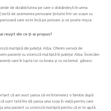
pinde de dizabilitatea pe care o dobândești în urma
ă. Există de asemenea persoane țintuite într-un scaun cu
o persoană care este încă pe picioare și se poate mișca.
ai reușit din ce ți-ai propus?
oză multiplă din județul Alba. Oferim servicii de
 avem pacienți cu scleroză multiplă în județul Alba. Încercăm
pacienți care în lupta lor cu boala și cu sistemul găsesc
portant că am avut șansa să-mi întemeiez o familie după
că sunt tată îmi dă șansa unui scop în viață pentru care
ța unui pacient cu scleroză multiplă pentru că ei te ajută.