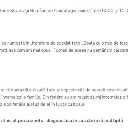
nform Societății Române de Neurologie, există între 8000 și 10.0
 se numește în literatura de specialitate „Boala cu o mie de fețe
fectați, așa cum am mai spus. Tocmai de aceea nu semănăm cei car
u că boala dă o dizabilitate și depinde cât de severă este dizabi
ți întemeiezi o familie. Din fericire eu am reușit să-mi întemeiez o 
aibă familia alături de el în lupta cu boala.
ilnic al persoanelor diagnosticate cu scleroză multiplă