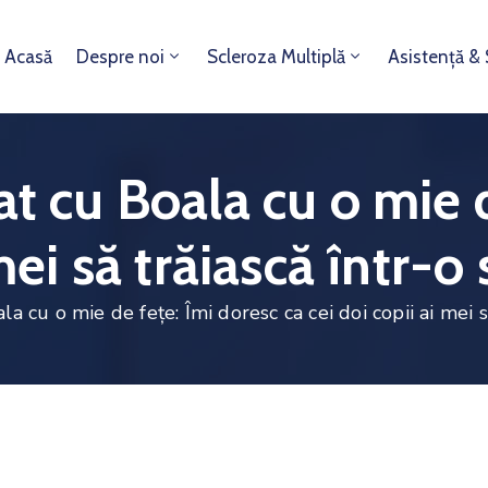
Acasă
Despre noi
Scleroza Multiplă
Asistență &
at cu Boala cu o mie 
 mei să trăiască într-
a cu o mie de fețe: Îmi doresc ca cei doi copii ai mei 