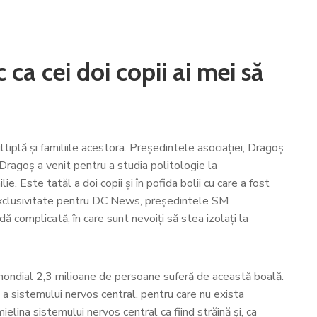
ca cei doi copii ai mei să
tiplă și familiile acestora. Președintele asociației, Dragoș
, Dragoș a venit pentru a studia politologie la
e. Este tatăl a doi copii și în pofida bolii cu care a fost
n exclusivitate pentru DC News, președintele SM
complicată, în care sunt nevoiți să stea izolați la
mondial 2,3 milioane de persoane suferă de această boală.
 a sistemului nervos central, pentru care nu exista
lina sistemului nervos central ca fiind străină și, ca