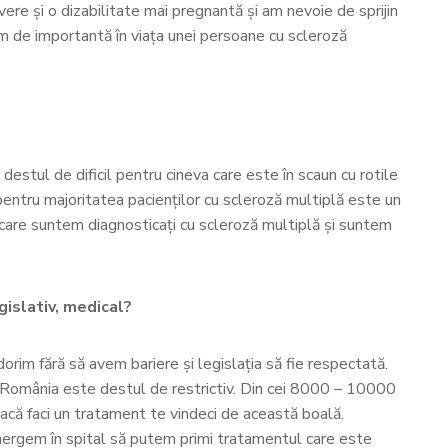
evere și o dizabilitate mai pregnantă și am nevoie de sprijin
rem de importantă în viața unei persoane cu scleroză
estul de dificil pentru cineva care este în scaun cu rotile
e pentru majoritatea pacienților cu scleroză multiplă este un
ei care suntem diagnosticați cu scleroză multiplă și suntem
egislativ, medical?
orim fără să avem bariere și legislația să fie respectată.
n România este destul de restrictiv. Din cei 8000 – 10000
 dacă faci un tratament te vindeci de această boală.
 mergem în spital să putem primi tratamentul care este