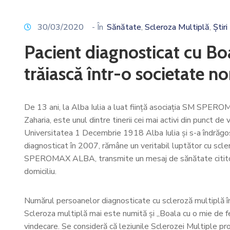
30/03/2020
- În
Sănătate
Scleroza Multiplă
Știri
‚
‚
Pacient diagnosticat cu Boa
trăiască într-o societate n
De 13 ani, la Alba Iulia a luat ființă asociația SM SPEROMA
Zaharia, este unul dintre tinerii cei mai activi din punct d
Universitatea 1 Decembrie 1918 Alba Iulia și s-a îndrăgostit 
diagnosticat în 2007, rămâne un veritabil luptător cu scle
SPEROMAX ALBA, transmite un mesaj de sănătate cititorilor
domiciliu.
Numărul persoanelor diagnosticate cu scleroză multiplă î
Scleroza multiplă mai este numită și „Boala cu o mie de fe
vindecare. Se consideră că leziunile Sclerozei Multiple pro