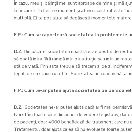
În cazul meu și părinții mei sunt aproape de mine și mă ajut
în fiecare zi, în fiecare moment și atunci acest rol este î
multiplă. Ei te pot ajuta să depășești momentele mai gre
F.P.: Cum se raportează societatea la problemele u
D.Z:
Din păcate, societatea noastră este destul de restrict
să poată intra fără rampă într-o instituție sau într-un rest
stil de viață. Prin asta trebuie să trecem zi de zi, indife
legați de un scaun cu rotile. Societatea ne condamnă la un 
F.P.: Cum le-ar putea ajuta societatea pe persoanele af
D.Z.:
Societatea ne-ar putea ajuta dacă ar fi mai permisivă
Noi stăm foarte bine din punct de vedere legislativ, dar 
de pacienți, doar 4000 beneficiază de tratament care nu est
Tratamentul doar ajută ca ea să nu evolueze foarte putern