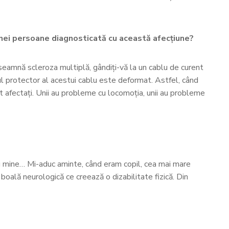
 unei persoane diagnosticată cu această afecțiune?
nseamnă scleroza multiplă, gândiți-vă la un cablu de curent
tul protector al acestui cablu este deformat. Astfel, când
 afectați. Unii au probleme cu locomoția, unii au probleme
ru mine… Mi-aduc aminte, când eram copil, cea mai mare
 boală neurologică ce creează o dizabilitate fizică. Din