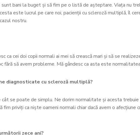
unt bani la buget și să fim pe o listă de așteptare. Viața nu tre
cesta este lucrul pe care noi, pacienții cu scleroză multiplă, îl c
 cazul nostru.
 ca cei doi copii normali ai mei să crească mari și să se realizeze,
ce loc fără să avem probleme. Mă gândesc ca asta este normalitatea
oane diagnosticate cu scleroză multiplă?
e cât se poate de simplu. Ne dorim normalitate și acesta trebuie 
Să fim priviți ca niște oameni normali chiar dacă avem o afecțiune 
 următorii zece ani?