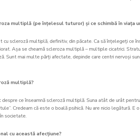
oza multiplă (pe înțelesul tuturor) și ce schimbă în viața
 cu scleroză multiplă, definitiv, din păcate. Ca să înțelegeți ce î
riorat. Așa se cheamă scleroza multiplă – multiple cicatrici. Stra
 Sunt mai multe părți afectate, depinde care centri nervoși sunt
eroză multiplă?
imic despre ce înseamnă scleroză multiplă. Suna atât de urât pent
ozatule”. Credeam că este o boală psihică. Nu are nicio legătură. E o
în societate.
onal cu această afecțiune?