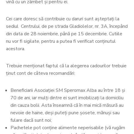
vină cu un zâmbet și pentru ei.
Cei care doresc să contribuie cu daruri sunt așteptați la
sediul Centrului, de pe strada Gladiolelor, nr. 3A, începând
din data de 28 noiembrie, până pe 15 decembrie. Cutiile
nu vor fi sigilate, pentru a putea fi verificat conținutul
acestora.
Trebuie menționat faptul că la alegerea cadourilor trebuie
ținut cont de câteva recomandări:
Beneficiarii Asociației SM Speromax Alba au între 18 și
70 de ani, iar mulți dintre ei sunt imobilizați la domiciliu
din cauza bolii. Asta înseamnă că în mai mică măsură au
nevoie de haine, deși puteți pune șosete, mănuși sau
fulare dacă sunt noi;
Pachetele pot conține alimente neperisabile (vă rugăm