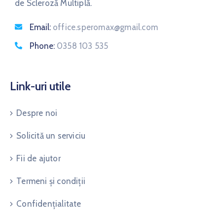
de Scleroză Multiplă.
Email:
office.speromax@gmail.com
Phone:
0358 103 535
Link-uri utile
Despre noi
Solicită un serviciu
Fii de ajutor
Termeni și condiții
Confidențialitate