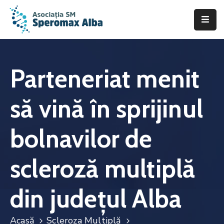
Acasă
Despre
Parteneriat menit
noi
să vină în sprijinul
Scleroza
Multiplă
bolnavilor de
Asistență
&
scleroză multiplă
Suport
Fii
din județul Alba
de
ajutor
Acasă
Scleroza Multiplă