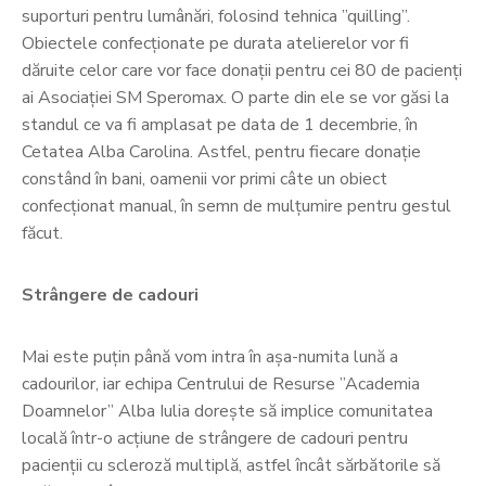
suporturi pentru lumânări, folosind tehnica ”quilling”.
Obiectele confecționate pe durata atelierelor vor fi
dăruite celor care vor face donații pentru cei 80 de pacienți
ai Asociației SM Speromax. O parte din ele se vor găsi la
standul ce va fi amplasat pe data de 1 decembrie, în
Cetatea Alba Carolina. Astfel, pentru fiecare donație
constând în bani, oamenii vor primi câte un obiect
confecționat manual, în semn de mulțumire pentru gestul
făcut.
Strângere de cadouri
Mai este puțin până vom intra în așa-numita lună a
cadourilor, iar echipa Centrului de Resurse ”Academia
Doamnelor” Alba Iulia dorește să implice comunitatea
locală într-o acțiune de strângere de cadouri pentru
pacienții cu scleroză multiplă, astfel încât sărbătorile să