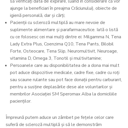
să verificați data de expirare, luând în considerare că vor
ajunge la beneficiari în preajma Crăciunului), obiecte de
igienă personală, dar și cărți;
Pacienții cu scleroză multiplă au mare nevoie de
suplimente alimentare și parafarmaceutice. Iată o listă
cu ce folosesc cei mai mulți dintre ei: Milgamma N, Tena
Lady Extra Plus, Coenzima Q10, Tena Pants, Bilobil
Forte, Osteocare, Tena Slip, Neuromultivit, Neuroage,
vitamina D, Omega 3, Tonotil și multivitamine;
Persoanele care au disponibilitatea de a dona mai mult
pot aduce dispozitive medicale, cadre fixe, cadre cu roți
sau scaune rulante sau pot face donații pentru carburant,
pentru a susține deplasările dese ale voluntarilor și
membrilor Asociației SM Speromax Alba la domiciliile
pacienților.
Împreună putem aduce un zâmbet pe fețele celor care
suferă de scleroză multiplă și să le demonstrăm