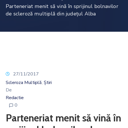
Noutăți
Parteneriat menit să vină în sprijinul bolnavilor
de scleroză multiplă din județul Alba
Contact
27/11/2017
Scleroza Multiplă
Știri
‚
De
Redactie
0
Parteneriat menit să vină în