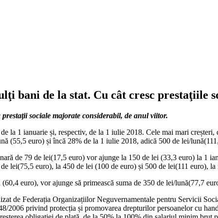
ţi bani de la stat. Cu cât cresc prestaţiile s
restaţii sociale majorate considerabil, de anul viitor.
de la 1 ianuarie și, respectiv, de la 1 iulie 2018. Cele mai mari creșter
ună (55,5 euro) și încă 28% de la 1 iulie 2018, adică 500 de lei/lună(111
nară de 79 de lei(17,5 euro) vor ajunge la 150 de lei (33,3 euro) la 1 ian
de lei(75,5 euro), la 450 de lei (100 de euro) și 500 de lei(111 euro), la 
 (60,4 euro), vor ajunge să primească suma de 350 de lei/lună(77,7 euro)
anizat de Federația Organizațiilor Neguvernamentale pentru Servicii Soci
48/2006 privind protecția și promovarea drepturilor persoanelor cu hand
n creșterea obligației de plată, de la 50% la 100% din salariul minim brut