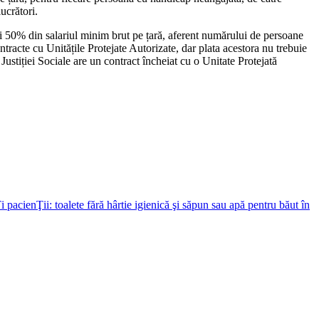
ucrători.
ti 50% din salariul minim brut pe țară, aferent numărului de persoane
ntracte cu Unitățile Protejate Autorizate, dar plata acestora nu trebuie
Justiției Sociale are un contract încheiat cu o Unitate Protejată
acienŢii: toalete fără hârtie igienică şi săpun sau apă pentru băut în