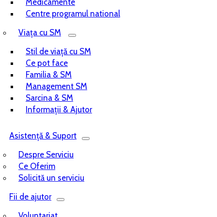
Medicamente
Centre programul national
Viața cu SM
Stil de viață cu SM
Ce pot face
Familia & SM
Management SM
Sarcina & SM
Informații & Ajutor
Asistență & Suport
Despre Serviciu
Ce Oferim
Solicită un serviciu
Fii de ajutor
Voluntariat