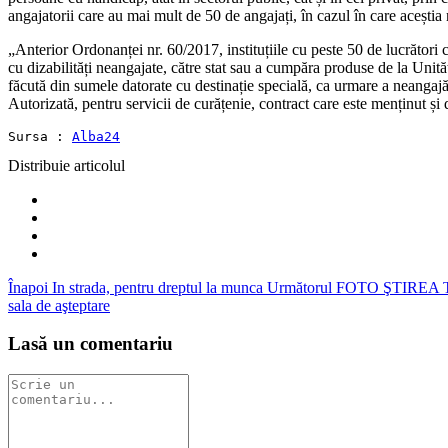
angajatorii care au mai mult de 50 de angajați, în cazul în care aceștia
„Anterior Ordonanței nr. 60/2017, instituțiile cu peste 50 de lucrător
cu dizabilități neangajate, către stat sau a cumpăra produse de la Unităț
făcută din sumele datorate cu destinație specială, ca urmare a neangajăr
Autorizată, pentru servicii de curățenie, contract care este menținut ș
Sursa : 
Alba24
Distribuie articolul
Înapoi
In strada, pentru dreptul la munca
Următorul
FOTO ŞTIREA TA: I
sala de aşteptare
Lasă un comentariu