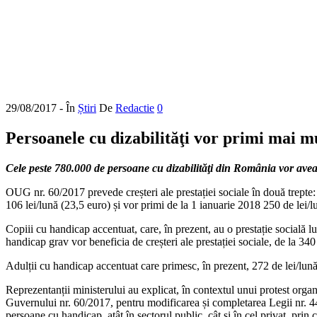
29/08/2017
- În
Știri
De
Redactie
0
Persoanele cu dizabilităţi vor primi mai mul
Cele peste 780.000 de persoane cu dizabilităţi din România vor avea p
OUG nr. 60/2017 prevede creșteri ale prestației sociale în două trepte: 
106 lei/lună (23,5 euro) și vor primi de la 1 ianuarie 2018 250 de lei/l
Copiii cu handicap accentuat, care, în prezent, au o prestație socială lu
handicap grav vor beneficia de creșteri ale prestației sociale, de la 340 
Adulții cu handicap accentuat care primesc, în prezent, 272 de lei/lună
Reprezentanții ministerului au explicat, în contextul unui protest org
Guvernului nr. 60/2017, pentru modificarea și completarea Legii nr. 4
persoane cu handicap, atât în sectorul public, cât și în cel privat, pri