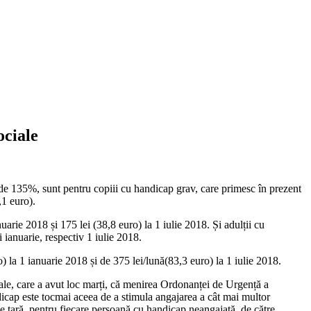
ociale
i, de 135%, sunt pentru copiii cu handicap grav, care primesc în prezent
,1 euro).
uarie 2018 și 175 lei (38,8 euro) la 1 iulie 2018. Și adulții cu
i ianuarie, respectiv 1 iulie 2018.
 la 1 ianuarie 2018 și de 375 lei/lună(83,3 euro) la 1 iulie 2018.
ale, care a avut loc marți, că menirea Ordonanței de Urgență a
icap este tocmai aceea de a stimula angajarea a cât mai multor
 pe țară, pentru fiecare persoană cu handicap neangajată, de către