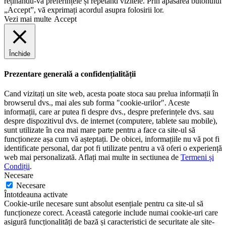
reținându-vă preferințele și repetând vizitele. Prin apăsarea butonului
„Accept”, vă exprimați acordul asupra folosirii lor.
Vezi mai multe
Accept
Închide
Prezentare generală a confidențialității
Cand vizitați un site web, acesta poate stoca sau prelua informații în
browserul dvs., mai ales sub forma "cookie-urilor". Aceste
informații, care ar putea fi despre dvs., despre preferințele dvs. sau
despre dispozitivul dvs. de internet (computere, tablete sau mobile),
sunt utilizate în cea mai mare parte pentru a face ca site-ul să
funcționeze așa cum vă așteptați. De obicei, informațiile nu vă pot fi
identificate personal, dar pot fi utilizate pentru a vă oferi o experiență
web mai personalizată. Aflați mai multe in sectiunea de
Termeni și
Condiții
.
Necesare
Necesare
Întotdeauna activate
Cookie-urile necesare sunt absolut esențiale pentru ca site-ul să
funcționeze corect. Această categorie include numai cookie-uri care
asigură funcționalități de bază și caracteristici de securitate ale site-