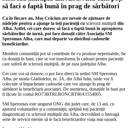
să faci o faptă bună în prag de sărbători
Ca în fiecare an, Moș Crăciun are nevoie de ajutoare de
nădejde pentru a ajunge la toți pacienții cu
scleroză multiplă
din
Alba. Astfel, cei care doresc să facă o faptă bună în apropierea
sărbătorilor de iarnă, pot face donații către Asociația SM
Speromax Alba, care mai departe va distribui cadourile
beneficiarilor.
Membrii comunității pot să contribuie fie cu produse neperisabile, fie
cu donații în bani, care se vor transforma în cadouri pentru pacienții
care suferă de scleroză multiplă, de pe raza județului Alba.
Cei care vor să doneze, o pot face direct la sediul SM Speromax
Alba, pe strada Gladiolelor, nr. 3A, din Alba Iulia, unde vor fi
colectate și împachetate cadourile care vor ajunge în prag de
sărbători la beneficiarii asociației. De asemenea, donațiile în bani pot
fi făcute în contul RO73BTRLRONCRT00A1554005.
SM Speromax este singurul ONG din județ care, de 13 ani, cu
ajutorul voluntarilor și a comunității, sprijină toți pacienții
diagnosticați cu scleroză multiplă din Alba, dezvoltând o întreagă
serie de servicii menite să le facă beneficiarilor viața mai ușoară.