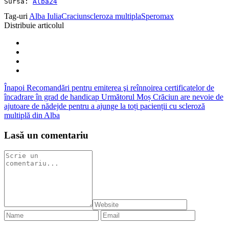
Sursa: 
Alba24
Tag-uri
Alba Iulia
Craciun
scleroza multipla
Speromax
Distribuie articolul
Înapoi
Recomandări pentru emiterea şi reînnoirea certificatelor de
încadrare în grad de handicap
Următorul
Moș Crăciun are nevoie de
ajutoare de nădejde pentru a ajunge la toți pacienții cu scleroză
multiplă din Alba
Lasă un comentariu