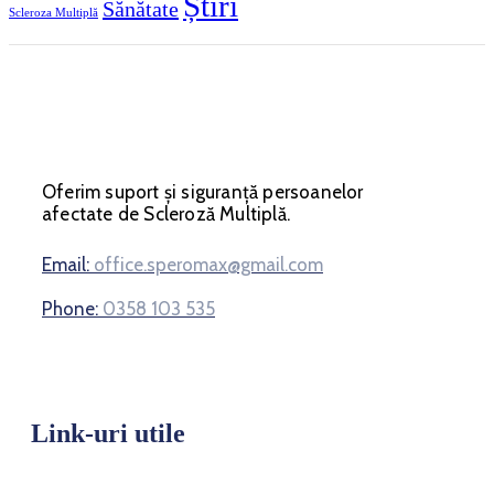
Știri
Sănătate
Scleroza Multiplă
Oferim suport și siguranță persoanelor
afectate de Scleroză Multiplă.
Email:
office.speromax@gmail.com
Phone:
0358 103 535
Link-uri utile