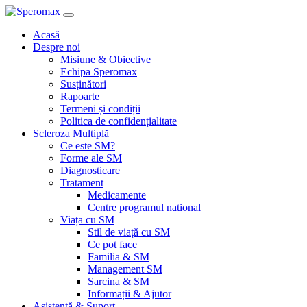
Acasă
Despre noi
Misiune & Obiective
Echipa Speromax
Susținători
Rapoarte
Termeni și condiții
Politica de confidențialitate
Scleroza Multiplă
Ce este SM?
Forme ale SM
Diagnosticare
Tratament
Medicamente
Centre programul national
Viața cu SM
Stil de viață cu SM
Ce pot face
Familia & SM
Management SM
Sarcina & SM
Informații & Ajutor
Asistență & Suport