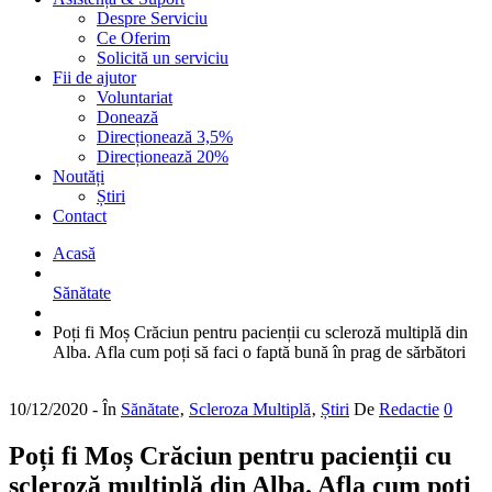
Despre Serviciu
Ce Oferim
Solicită un serviciu
Fii de ajutor
Voluntariat
Donează
Direcționează 3,5%
Direcționează 20%
Noutăți
Știri
Contact
Acasă
Sănătate
Poți fi Moș Crăciun pentru pacienții cu scleroză multiplă din
Alba. Afla cum poți să faci o faptă bună în prag de sărbători
10/12/2020
- În
Sănătate
‚
Scleroza Multiplă
‚
Știri
De
Redactie
0
Poți fi Moș Crăciun pentru pacienții cu
scleroză multiplă din Alba. Afla cum poți