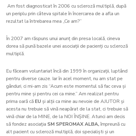
Am fost diagnosticat în 2006 cu scleroză multiplă, după
un periplu prin câteva spitale în încercarea de a afla un
rezultat la întrebarea mea „Ce am?”
În 2007 am răspuns unui anunț din presa locală, cineva
dorea să pună bazele unei asociații de pacienți cu scleroză
multiplă.
Eu făceam voluntariat încă din 1999 în organizații, luptând
pentru diverse cauze. Iar în acel moment, nu am stat pe
gânduri, ci mi-am zis “Acum este momentul să fac ceva şi
pentru mine şi pentru cei ca mine.” Am realizat pentru
prima oară că
EU
şi alţii ca mine au nevoie de AJUTOR și
acesta nu trebuie să vină neapărat de la stat, ci trebuie să
vină chiar de la MINE, de la NOI ÎNŞINE. Atunci am decis
să fondez asociația
SM SPEROMAX ALBA,
împreună cu
alt pacient cu scleroză multiplă, doi specialişti şi un