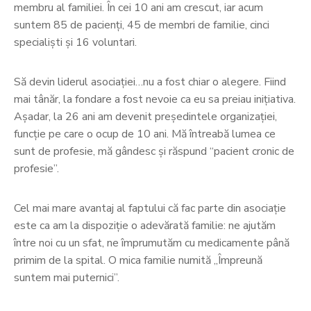
membru al familiei. În cei 10 ani am crescut, iar acum
suntem 85 de pacienți, 45 de membri de familie, cinci
specialiști și 16 voluntari.
Să devin liderul asociației…nu a fost chiar o alegere. Fiind
mai tânăr, la fondare a fost nevoie ca eu sa preiau inițiativa.
Așadar, la 26 ani am devenit președintele organizației,
funcție pe care o ocup de 10 ani. Mă întreabă lumea ce
sunt de profesie, mă gândesc și răspund “pacient cronic de
profesie”.
Cel mai mare avantaj al faptului că fac parte din asociație
este ca am la dispoziție o adevărată familie: ne ajutăm
între noi cu un sfat, ne împrumutăm cu medicamente până
primim de la spital. O mica familie numită „Împreună
suntem mai puternici”.