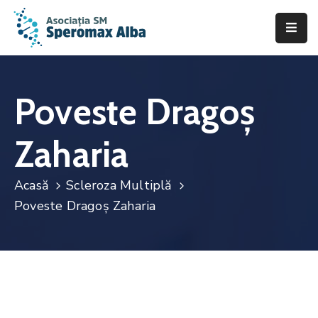
Acasă
Despre
Poveste Dragoș
noi
Zaharia
Scleroza
Multiplă
Acasă
Scleroza Multiplă
Asistență
Poveste Dragoș Zaharia
&
Suport
Fii
de
ajutor