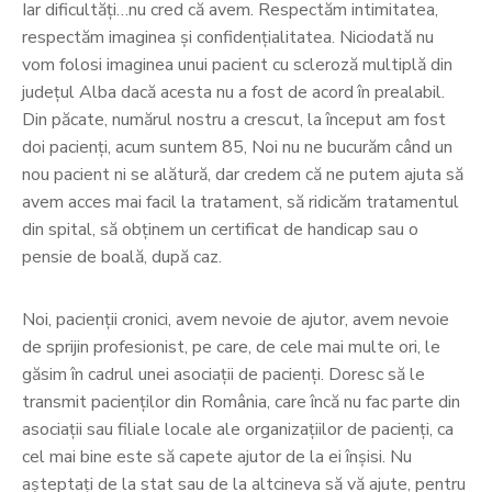
Iar dificultăți…nu cred că avem. Respectăm intimitatea,
respectăm imaginea și confidențialitatea. Niciodată nu
vom folosi imaginea unui pacient cu scleroză multiplă din
județul Alba dacă acesta nu a fost de acord în prealabil.
Din păcate, numărul nostru a crescut, la început am fost
doi pacienți, acum suntem 85, Noi nu ne bucurăm când un
nou pacient ni se alătură, dar credem că ne putem ajuta să
avem acces mai facil la tratament, să ridicăm tratamentul
din spital, să obținem un certificat de handicap sau o
pensie de boală, după caz.
Noi, pacienții cronici, avem nevoie de ajutor, avem nevoie
de sprijin profesionist, pe care, de cele mai multe ori, le
găsim în cadrul unei asociații de pacienți. Doresc să le
transmit pacienților din România, care încă nu fac parte din
asociații sau filiale locale ale organizațiilor de pacienți, ca
cel mai bine este să capete ajutor de la ei înșisi. Nu
așteptați de la stat sau de la altcineva să vă ajute, pentru