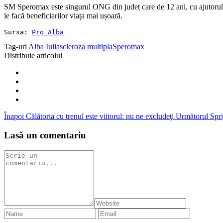
SM Speromax este singurul ONG din județ care de 12 ani, cu ajutorul vol
le facă beneficiarilor viața mai ușoară.
Sursa: 
Pro Alba
Tag-uri
Alba Iulia
scleroza multipla
Speromax
Distribuie articolul
Înapoi
Călătoria cu trenul este viitorul: nu ne excludeţi
Următorul
Spr
Lasă un comentariu