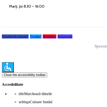
Marți, Joi 8:30 – 16:00
Facebook-square
Twitter
Youtube
Instagram
Sperom
Close the accessibility toolbar
Accesibilitate
title
Marchează titlurile
settings
Culoare fundal