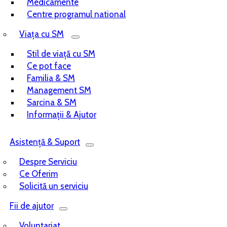
Medicamente
Centre programul national
Viața cu SM
Stil de viață cu SM
Ce pot face
Familia & SM
Management SM
Sarcina & SM
Informații & Ajutor
Asistență & Suport
Despre Serviciu
Ce Oferim
Solicită un serviciu
Fii de ajutor
Voluntariat