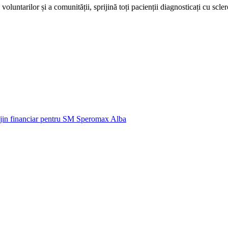
untarilor și a comunității, sprijină toți pacienții diagnosticați cu scler
ijin financiar pentru SM Speromax Alba