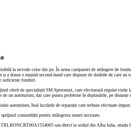
ba
sibilă la nevoile celor din jur. În urma campaniei de strângere de fond
și a donat o mașină second-hand care dispune de dotările de care au nevoi
e suficiente fonduri.
jinul oferit de specialiștii SM Speromax, care efectuează regulat vizite 
pus de un autoturism, dar care punea probleme în deplasările, pe distanțe 
lui autoturism, însă lucrările de reparație care trebuie efectuate impun 
sprijinul comunității pentru strângerea sumei necesare.
BTRLRONCRT00A1554005 sau direct la sediul din Alba Iulia, strada Gl