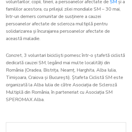
voluntarilor, copii, tineri, a persoanelor afectate de
SM
și a
famililor acestora, cu prilejul zilei mondiale SM – 30 mai,
într-un demers comunitar de susținere a cauzei
persoanelor afectate de scleroza multiplă pentru
solidarizarea și încurajarea persoanelor afectate de
această maladie.
Concret, 3 voluntari bicicliști pornesc într-o ștafetă ciclistă
dedicată cauzei SM, legând mai multe localități din
România (Oradea, Bistrița, Neamț, Harghita, Alba Iulia,
Timișoara, Craiova și București). Ștafeta Ciclistă SM este
organizată la Alba Iulia de către Asociația de Scleroză
Multiplă din România, în parteneriat cu Asociația SM
SPEROMAX Alba.