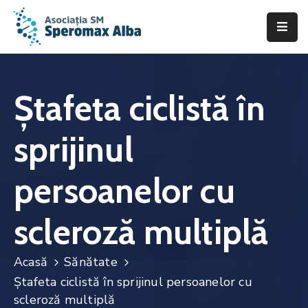
Acasă
Despre
Ștafeta ciclistă în
noi
sprijinul
Scleroza
Multiplă
persoanelor cu
Asistență
&
scleroză multiplă
Suport
Fii
Acasă
Sănătate
de
Ștafeta ciclistă în sprijinul persoanelor cu
ajutor
scleroză multiplă