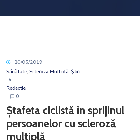
Noutăți
Contact
20/05/2019
Sănătate
Scleroza Multiplă
Știri
‚
‚
De
Redactie
0
Ștafeta ciclistă în sprijinul
persoanelor cu scleroză
multiplă