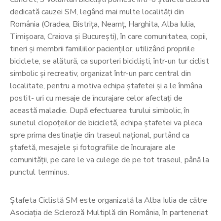
dedicată cauzei SM, legând mai multe localități din
România (Oradea, Bistrița, Neamț, Harghita, Alba Iulia,
Timișoara, Craiova și București), în care comunitatea, copii,
tineri și membrii familiilor pacienților, utilizând propriile
biciclete, se alătură, ca suporteri bicicliști, într-un tur ciclist
simbolic și recreativ, organizat într-un parc central din
localitate, pentru a motiva echipa ștafetei și a le înmâna
postit- uri cu mesaje de încurajare celor afectați de
această maladie. După efectuarea turului simbolic, în
sunetul clopoțeilor de bicicletă, echipa ștafetei va pleca
spre prima destinație din traseul național, purtând ca
ștafetă, mesajele și fotografiile de încurajare ale
comunității, pe care le va culege de pe tot traseul, până la
punctul terminus.
Ștafeta Ciclistă SM este organizată la Alba Iulia de către
Asociația de Scleroză Multiplă din România, în parteneriat