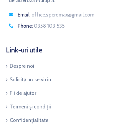
de Scleroză Multiplă.
Email:
office.speromax@gmail.com
Phone:
0358 103 535
Link-uri utile
Despre noi
Solicită un serviciu
Fii de ajutor
Termeni și condiții
Confidențialitate