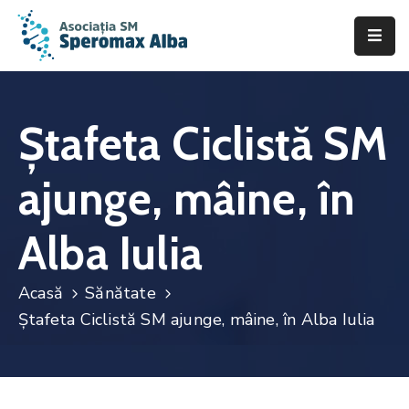
Acasă
Despre
Ștafeta Ciclistă SM
noi
ajunge, mâine, în
Scleroza
Multiplă
Alba Iulia
Asistență
&
Suport
Acasă
Sănătate
Ștafeta Ciclistă SM ajunge, mâine, în Alba Iulia
Fii
de
ajutor