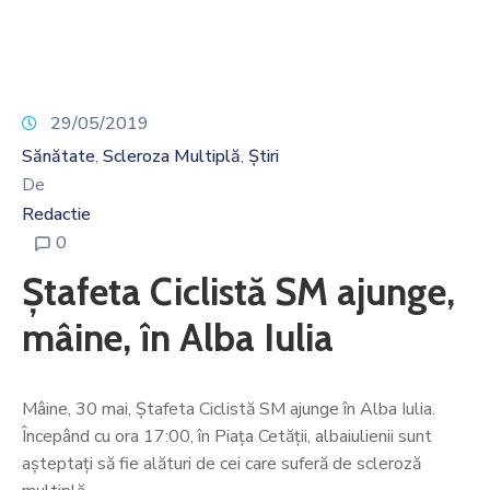
Noutăți
Contact
29/05/2019
Sănătate
Scleroza Multiplă
Știri
‚
‚
De
Redactie
0
Ștafeta Ciclistă SM ajunge,
mâine, în Alba Iulia
Mâine, 30 mai, Ștafeta Ciclistă SM ajunge în Alba Iulia.
Începând cu ora 17:00, în Piața Cetății, albaiulienii sunt
așteptați să fie alături de cei care suferă de scleroză