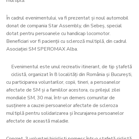
multiplă.
În cadrul evenimentului, va fi prezentat și noul automobil
donat de compania Star Assembly, din Sebeș, special
dotat pentru persoanele cu handicap locomotor.
Beneficiari vor fi pacienții cu scleroză multiplă, din cadrul
Asociației SM SPEROMAX Alba.
Evenimentul este unul recreativ itinerant, de tip ștafetă
ciclistă, organizat în 8 localități din România și București,
cu participarea voluntarilor, copii, tineri, a persoanelor
afectate de SM și a famililor acestora, cu prilejul zilei
mondiale SM, 30 mai, într-un demers comunitar de
susținere a cauzei persoanelor afectate de scleroza
multiplă pentru solidarizarea și încurajarea persoanelor
afectate de această maladie.
Concret, 3 voluntari bicicliști pornesc într-o ștafetă ciclistă