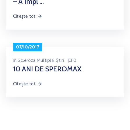
– A Împl …
Noutăți
Contact
Citește tot
07/10/2017
In
Scleroza Multiplă
‚
Știri
0
10 ANI DE SPEROMAX
Citește tot