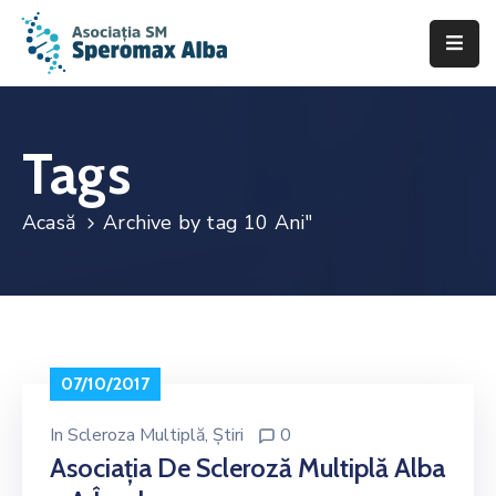
Acasă
Despre
Tags
noi
Acasă
Archive by tag 10 Ani"
Scleroza
Multiplă
Asistență
&
Suport
07/10/2017
Fii
de
In
Scleroza Multiplă
‚
Știri
0
ajutor
Asociația De Scleroză Multiplă Alba