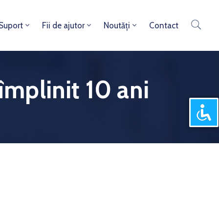
 Suport
Fii de ajutor
Noutăți
Contact
împlinit 10 ani