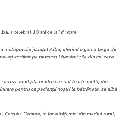
lba,
a celebrat 10 ani de la înfiinţare.
ză multiplă din judeţul Alba, oferind o gamă largă de
ne-aţi sprijinit pe parcursul fiecărei zile din cei zece
cleroză multiplă pentru că sunt foarte mulți, din
nuare pentru ca pacienții noștri la bătrânețe, să aibă
, Cergău, Cenade, în localități mici din mediul rural,