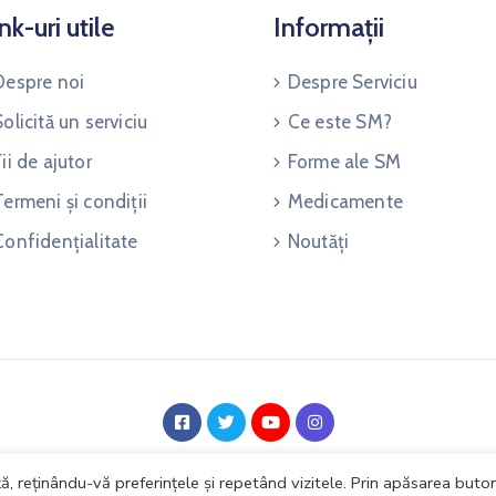
nk-uri utile
Informații
Despre noi
Despre Serviciu
Solicită un serviciu
Ce este SM?
Fii de ajutor
Forme ale SM
Termeni și condiții
Medicamente
Confidențialitate
Noutăți
Speromax © 2021. Realizat de
Zoo Digital Design
, reținându-vă preferințele și repetând vizitele. Prin apăsarea buton