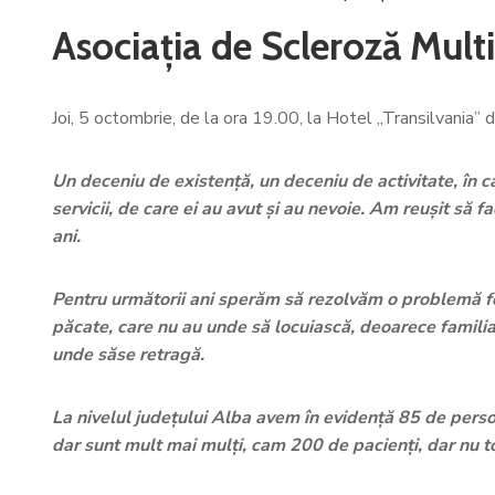
Asociația de Scleroză Multi
Joi, 5 octombrie, de la ora 19.00, la Hotel „Transilvania” d
Un deceniu de existenţă, un deceniu de activitate, în 
servicii, de care ei au avut şi au nevoie. Am reuşit să fa
ani.
Pentru următorii ani sperăm să rezolvăm o problemă foa
păcate, care nu au unde să locuiască, deoarece familia
unde săse retragă.
La nivelul județului Alba avem în evidență 85 de persoan
dar sunt mult mai mulți, cam 200 de pacienți, dar nu toț