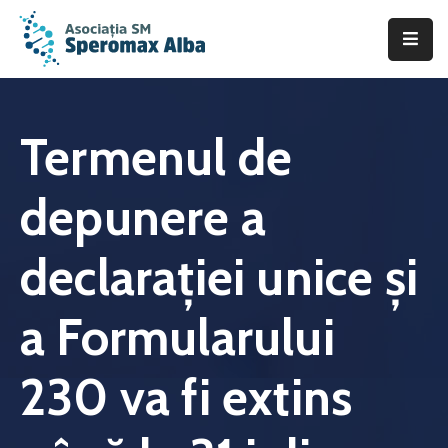
Acasă
Despre
Termenul de
noi
depunere a
Scleroza
Multiplă
declarației unice și
Asistență
&
a Formularului
Suport
Fii
230 va fi extins
de
ajutor