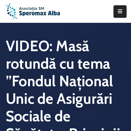
Acasă
Despre
VIDEO: Masă
noi
rotundă cu tema
Scleroza
Multiplă
”Fondul Național
Asistență
&
Unic de Asigurări
Suport
Fii
Sociale de
de
ajutor