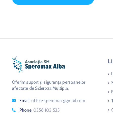
Li
Oferim suport și siguranță persoanelor
afectate de Scleroză Multiplă.
Email:
office.speromax@gmail.com
Phone:
0358 103 535