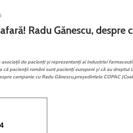
0
 afară! Radu Gănescu, despre 
asociaţii de pacienţi şi reprezentanţi ai industriei farmaceut
a că pacienţii români sunt pacienţi europeni şi că au dreptul l
 despre campanie cu Radu Gănescu,preşedintele COPAC (Coaliţi