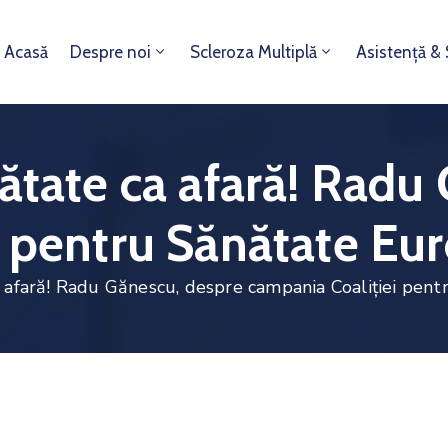
Acasă
Despre noi
Scleroza Multiplă
Asistență &
ătate ca afară! Radu
i pentru Sănătate Eu
a afară! Radu Gănescu, despre campania Coaliţiei pen