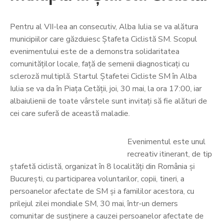
Pentru al VII-lea an consecutiv, Alba Iulia se va alătura
municipiilor care găzduiesc Ștafeta Ciclistă SM. Scopul
evenimentului este de a demonstra solidaritatea
comunităților locale, față de semenii diagnosticați cu
scleroză multiplă. Startul Ștafetei Cicliste SM în Alba
Iulia se va da în Piața Cetății, joi, 30 mai, la ora 17:00, iar
albaiulienii de toate vârstele sunt invitați să fie alături de
cei care suferă de această maladie.
Evenimentul este unul
recreativ itinerant, de tip
ștafetă ciclistă, organizat în 8 localități din România și
București, cu participarea voluntarilor, copii, tineri, a
persoanelor afectate de SM și a famililor acestora, cu
prilejul zilei mondiale SM, 30 mai, într-un demers
comunitar de susținere a cauzei persoanelor afectate de