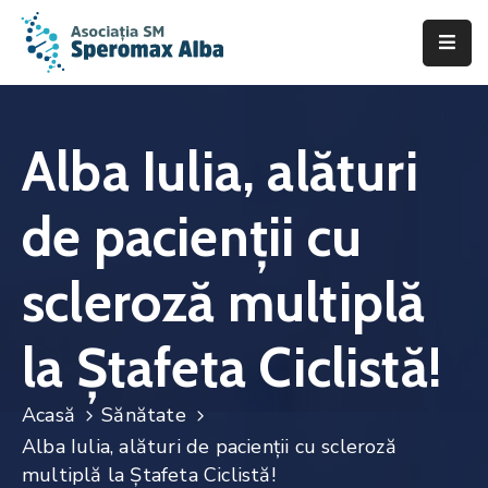
Acasă
Despre
Alba Iulia, alături
noi
de pacienții cu
Scleroza
Multiplă
scleroză multiplă
Asistență
&
la Ștafeta Ciclistă!
Suport
Fii
Acasă
Sănătate
de
Alba Iulia, alături de pacienții cu scleroză
ajutor
multiplă la Ștafeta Ciclistă!