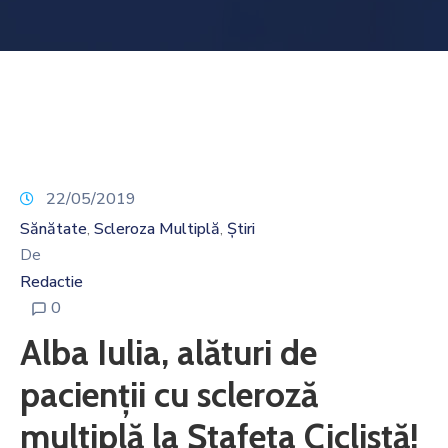
Noutăți
Contact
22/05/2019
Sănătate
Scleroza Multiplă
Știri
‚
‚
De
Redactie
0
Alba Iulia, alături de
pacienții cu scleroză
multiplă la Ștafeta Ciclistă!