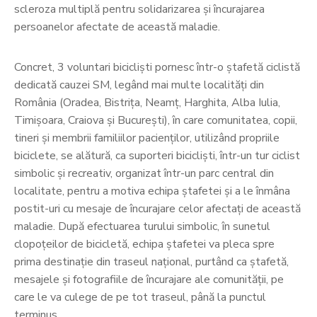
scleroza multiplă pentru solidarizarea și încurajarea
persoanelor afectate de această maladie.
Concret, 3 voluntari bicicliști pornesc într-o ștafetă ciclistă
dedicată cauzei SM, legând mai multe localități din
România (Oradea, Bistrița, Neamț, Harghita, Alba Iulia,
Timișoara, Craiova și București), în care comunitatea, copii,
tineri și membrii familiilor pacienților, utilizând propriile
biciclete, se alătură, ca suporteri bicicliști, într-un tur ciclist
simbolic și recreativ, organizat într-un parc central din
localitate, pentru a motiva echipa ștafetei și a le înmâna
postit-uri cu mesaje de încurajare celor afectați de această
maladie. După efectuarea turului simbolic, în sunetul
clopoțeilor de bicicletă, echipa ștafetei va pleca spre
prima destinație din traseul național, purtând ca ștafetă,
mesajele și fotografiile de încurajare ale comunității, pe
care le va culege de pe tot traseul, până la punctul
terminus.