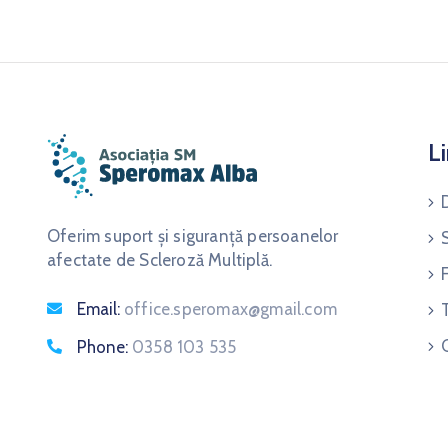
Li
Oferim suport și siguranță persoanelor
afectate de Scleroză Multiplă.
Email:
office.speromax@gmail.com
Phone:
0358 103 535