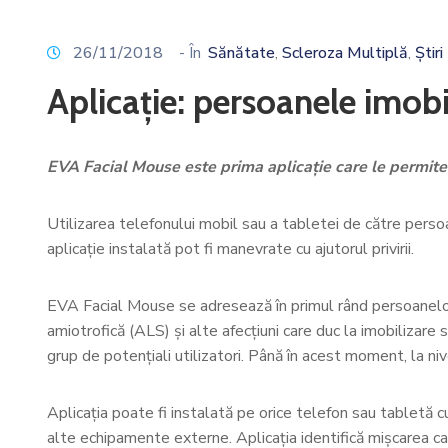
26/11/2018
- În
Sănătate
Scleroza Multiplă
Știri
‚
‚
Aplicație: persoanele imobi
EVA Facial Mouse este prima aplicație care le permite 
Utilizarea telefonului mobil sau a tabletei de către persoa
aplicație instalată pot fi manevrate cu ajutorul privirii.
EVA Facial Mouse se adresează în primul rând persoanelor c
amiotrofică (ALS) și alte afecțiuni care duc la imobilizare s
grup de potențiali utilizatori. Până în acest moment, la ni
Aplicația poate fi instalată pe orice telefon sau tabletă 
alte echipamente externe. Aplicația identifică mișcarea cap