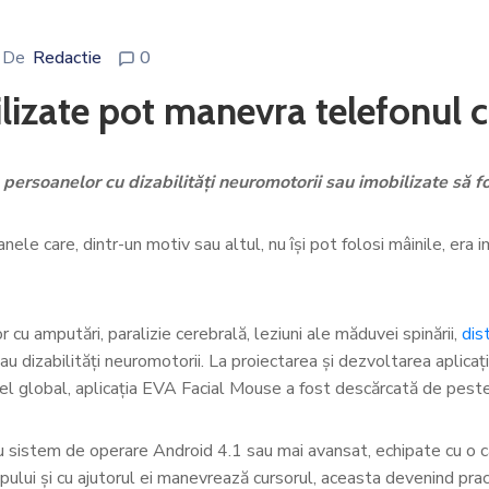
De
Redactie
0
lizate pot manevra telefonul cu 
persoanelor cu dizabilități neuromotorii sau imobilizate să f
nele care, dintr-un motiv sau altul, nu își pot folosi mâinile, era
u amputări, paralizie cerebrală, leziuni ale măduvei spinării,
dis
au dizabilități neuromotorii. La proiectarea și dezvoltarea aplicație
vel global, aplicația EVA Facial Mouse a fost descărcată de peste 
cu sistem de operare Android 4.1 sau mai avansat, echipate cu o c
ului și cu ajutorul ei manevrează cursorul, aceasta devenind practi