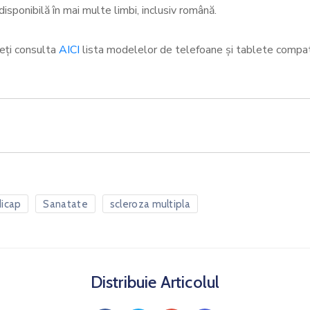
disponibilă în mai multe limbi, inclusiv română.
teți consulta
AICI
lista modelelor de telefoane și tablete compati
dicap
Sanatate
scleroza multipla
Distribuie Articolul