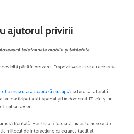
ajutorul privirii
olosească telefoanele mobile și tabletele.
 imposibilă până în prezent. Dispozitivele care au această
trofie musculară
,
scleroză multiplă
, scleroză laterală
i au participat atât specialiști în domeniul IT, cât și un
1 milion de ori.
ameră frontală. Pentru a fi folosită, nu este nevoie de
c mijlocul de interacțiune cu ecranul tactil al