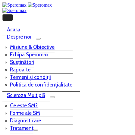
Acasă
Despre noi
Misiune & Obiective
Echipa Speromax
Susținători
Rapoarte
Termeni și condiții
Politica de confidențialitate
Scleroza Multiplă
Ce este SM?
Forme ale SM
Diagnosticare
Tratament