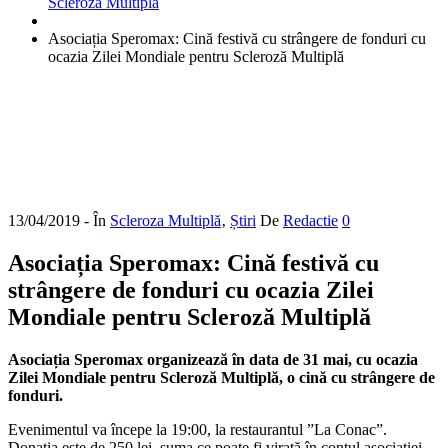
Scleroza Multiplă
Asociația Speromax: Cină festivă cu strângere de fonduri cu
ocazia Zilei Mondiale pentru Scleroză Multiplă
13/04/2019
- În
Scleroza Multiplă
‚
Știri
De
Redactie
0
Asociația Speromax: Cină festivă cu
strângere de fonduri cu ocazia Zilei
Mondiale pentru Scleroză Multiplă
Asociația Speromax organizează în data de 31 mai, cu ocazia
Zilei Mondiale pentru Scleroză Multiplă, o cină cu strângere de
fonduri.
Evenimentul va începe la 19:00, la restaurantul ”La Conac”.
Donaţia este de 250 lei, suma ce poate fi virată în contul asociaţiei
,