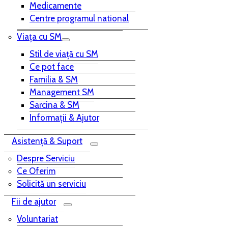
Medicamente
Centre programul national
Viața cu SM
Stil de viață cu SM
Ce pot face
Familia & SM
Management SM
Sarcina & SM
Informații & Ajutor
Asistență & Suport
Despre Serviciu
Ce Oferim
Solicită un serviciu
Fii de ajutor
Voluntariat