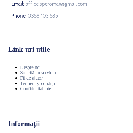
Email:
office.speromax@gmail.com
Phone:
0358 103 535
Link-uri utile
Despre noi
Solicită un serviciu
Fii de ajutor
Termeni și condiții
Confidențialitate
Informații