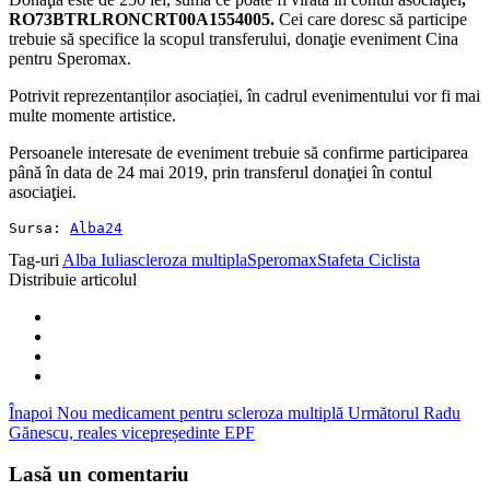
RO73BTRLRONCRT00A1554005.
Cei care doresc să participe
trebuie să specifice la scopul transferului, donaţie eveniment Cina
pentru Speromax.
Potrivit reprezentanților asociației, în cadrul evenimentului vor fi mai
multe momente artistice.
Persoanele interesate de eveniment trebuie să confirme participarea
până în data de 24 mai 2019, prin transferul donaţiei în contul
asociaţiei.
Sursa: 
Alba24
Tag-uri
Alba Iulia
scleroza multipla
Speromax
Stafeta Ciclista
Distribuie articolul
Înapoi
Nou medicament pentru scleroza multiplă
Următorul
Radu
Gănescu, reales vicepreședinte EPF
Lasă un comentariu