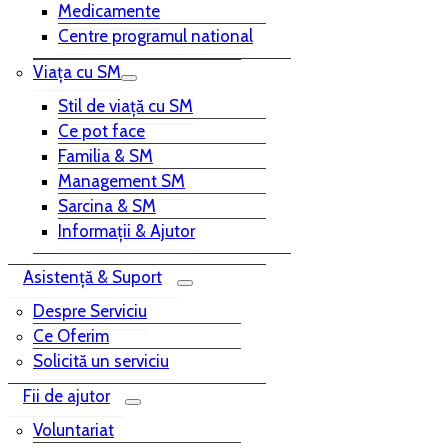
Medicamente
Centre programul national
Viața cu SM
Stil de viață cu SM
Ce pot face
Familia & SM
Management SM
Sarcina & SM
Informații & Ajutor
Asistență & Suport
Despre Serviciu
Ce Oferim
Solicită un serviciu
Fii de ajutor
Voluntariat