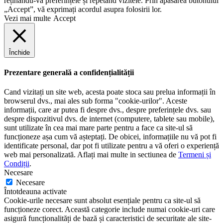
reținându-vă preferințele și repetând vizitele. Prin apăsarea butonului
„Accept”, vă exprimați acordul asupra folosirii lor.
Vezi mai multe
Accept
Închide
Prezentare generală a confidențialității
Cand vizitați un site web, acesta poate stoca sau prelua informații în
browserul dvs., mai ales sub forma "cookie-urilor". Aceste
informații, care ar putea fi despre dvs., despre preferințele dvs. sau
despre dispozitivul dvs. de internet (computere, tablete sau mobile),
sunt utilizate în cea mai mare parte pentru a face ca site-ul să
funcționeze așa cum vă așteptați. De obicei, informațiile nu vă pot fi
identificate personal, dar pot fi utilizate pentru a vă oferi o experiență
web mai personalizată. Aflați mai multe in sectiunea de
Termeni și
Condiții
.
Necesare
Necesare
Întotdeauna activate
Cookie-urile necesare sunt absolut esențiale pentru ca site-ul să
funcționeze corect. Această categorie include numai cookie-uri care
asigură funcționalități de bază și caracteristici de securitate ale site-