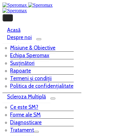
Acasă
Despre noi
Misiune & Obiective
Echipa Speromax
Susținători
Rapoarte
Termeni și condiții
Politica de confidențialitate
Scleroza Multiplă
Ce este SM?
Forme ale SM
Diagnosticare
Tratament