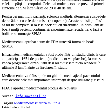
celelalte părți ale corpului. Cele mai multe persoane prezintă primele
simtome de SM între vârsta de 20 și 40 de ani.
Pentru cei mai mulți pacienți, scleroza multiplă alternează episoadele
de recădere cu cele de remisie (recuperare). Aceste remisii pot însă
să nu fie complete și să lase pacienții cu dizabilități. În primii ani de
boală mulți pacienți continua să experimenteze recăderile, o fază a
bolii ce se numește SPMS.
Medicamentul aprobat acum de FDA tratează forma de boală
SPMS.
Eficacitatea medicamentului a fost probat într-un studiu clinic la care
au participat 1651 de pacienți (medicament vs. placebo), la care se
vedea progresarea dizabilității deși nu avuseseră nicio recădere în
ultimele 3 luni înainte de înrolarea în studiu.
Medicamentul va fi însoțit de un ghid de medicație al pacientului
care descrie cele mai importante informații despre utilizare și riscuri.
FDA a aprobat medicamentul produs de Novartis.
Sursa: 
info-pacienti.ro
Tag-uri
Medicamente
scleroza multipla
Distribuie articolul