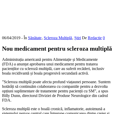
06/04/2019
- În
Sănătate
‚
Scleroza Multiplă
‚
Știri
De
Redactie
0
Nou medicament pentru scleroza multiplă
Administrația americană pentru Alimentație și Medicamente
(FDA) a anunțat aprobarea unui medicament pentru tratarea
pacienților cu scleroză multiplă, care au suferit recăderi, inclusiv
boala recidivantă și boala progresivă secundară activă.
”Scleroza multiplă poate afecta profund viațaunei persoane. Suntem
hotărâți să continuăm colaborarea cu companiile pentru a dezvolta
opțiuni suplimentare de tratamente pentru pacienții cu SM”, a spus
Billy Dunn, directorul Diviziei de Produse Neurologice din cadrul
FDA.
Scleroza multiplă este o boală cronică, inflamatorie, autoimună a
sistemului nervos central care întrerupe comunicarea dintre creier și