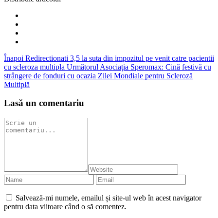
Înapoi
Redirectionati 3,5 la suta din impozitul pe venit catre pacientii
cu scleroza multipla
Următorul
Asociația Speromax: Cină festivă cu
strângere de fonduri cu ocazia Zilei Mondiale pentru Scleroză
Multiplă
Lasă un comentariu
Salvează-mi numele, emailul și site-ul web în acest navigator
pentru data viitoare când o să comentez.