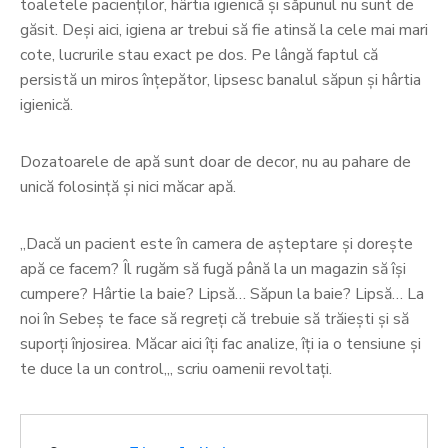
toaletele pacienţilor, hârtia igienică şi săpunul nu sunt de
găsit. Deşi aici, igiena ar trebui să fie atinsă la cele mai mari
cote, lucrurile stau exact pe dos. Pe lângă faptul că
persistă un miros înţepător, lipsesc banalul săpun şi hârtia
igienică.
Dozatoarele de apă sunt doar de decor, nu au pahare de
unică folosinţă şi nici măcar apă.
„Dacă un pacient este în camera de așteptare și dorește
apă ce facem? Îl rugăm să fugă până la un magazin să își
cumpere? Hârtie la baie? Lipsă… Săpun la baie? Lipsă… La
noi în Sebeş te face să regreți că trebuie să trăiești și să
suporţi înjosirea. M
ăcar aici îți fac analize, îți ia o tensiune și
te duce la un control
„, scriu oamenii revoltaţi.