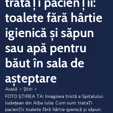
trataŢi pacienŢii:
Noutăți
toalete fără hârtie
Contact
igienică şi săpun
sau apă pentru
băut în sala de
aşteptare
Acasă
Știri
FOTO ŞTIREA TA: Imaginea tristă a Spitalului
Judeţean din Alba Iulia. Cum sunt trataŢi
pacienŢii: toalete fără hârtie igienică şi săpun