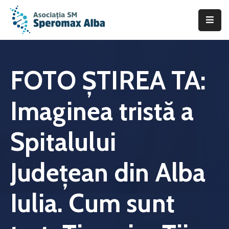
Acasă
Despre
FOTO ŞTIREA TA:
noi
Imaginea tristă a
Scleroza
Multiplă
Spitalului
Asistență
&
Judeţean din Alba
Suport
Fii
Iulia. Cum sunt
de
ajutor