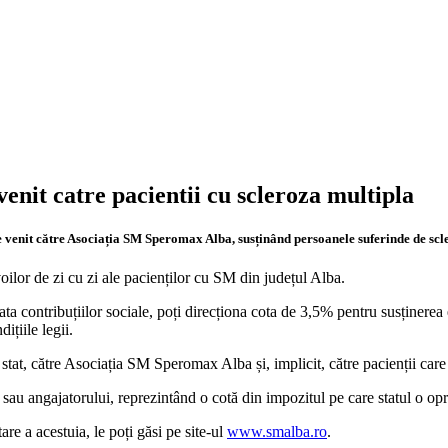
venit catre pacientii cu scleroza multipla
e venit către Asociația SM Speromax Alba, susținând persoanele suferinde de scl
oilor de zi cu zi ale pacienților cu SM din județul Alba.
a contribuțiilor sociale, poți direcționa cota de 3,5% pentru susținerea en
ițiile legii.
a stat, către Asociația SM Speromax Alba și, implicit, către pacienții care
au angajatorului, reprezintând o cotă din impozitul pe care statul o opreș
re a acestuia, le poți găsi pe site-ul
www.smalba.ro
.