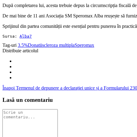
După completarea lui, acesta trebuie depus la circumscripția fiscală de
De mai bine de 11 ani Asociația SM Speromax Alba reușește să furnizeze 
Sprijinul din partea comunității este esențial pentru punerea în practică 
Sursa: 
Alba7
Tag-uri
3.5%
Donatii
scleroza multipla
Speromax
Distribuie articolul
Înapoi
Termenul de depunere a declarației unice și a Formularului 230 
Lasă un comentariu