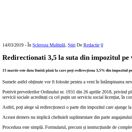
14/03/2019
- În
Scleroza Multiplă
‚
Știri
De
Redactie
0
Redirectionati 3,5 la suta din impozitul pe 
15 martie este data limită până la care poți redirecționa 3,5% din impozitul p
Sumele astfel obținute vor fi folosite pentru a veni în întâmpinarea nev
Potrivit prevederilor Ordinului nr. 1931 din 26 aprilie 2018, privind plat
servicii sociale acreditați cu cel puțin un serviciu social licențiat, în cond
Astfel, poți alege să redirecționezi o parte din impozitul care ajunge l
Aceast demers nu implică cheltuieli suplimentare din parte angajatului s
Procedura este simplă. Formularul, precum și instrucțiunile de completa