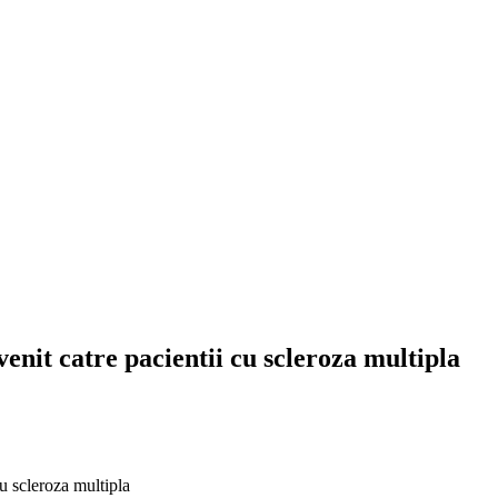
venit catre pacientii cu scleroza multipla
cu scleroza multipla