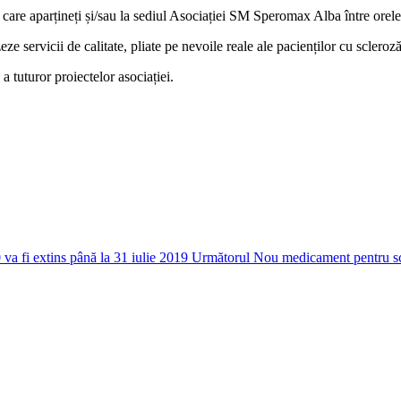
 care aparțineți și/sau la sediul Asociației SM Speromax Alba între orel
servicii de calitate, pliate pe nevoile reale ale pacienților cu scleroză
a tuturor proiectelor asociației.
va fi extins până la 31 iulie 2019
Următorul
Nou medicament pentru sc