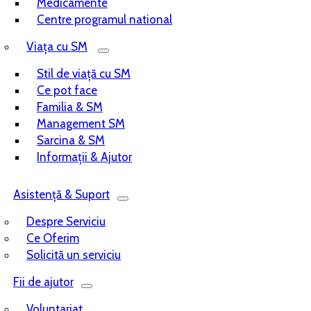
Medicamente
Centre programul national
Viața cu SM
Stil de viață cu SM
Ce pot face
Familia & SM
Management SM
Sarcina & SM
Informații & Ajutor
Asistență & Suport
Despre Serviciu
Ce Oferim
Solicită un serviciu
Fii de ajutor
Voluntariat