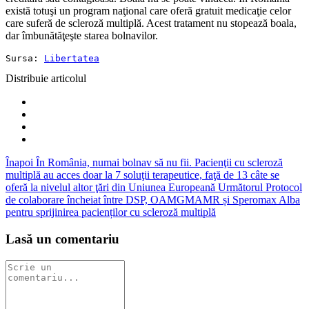
există totuşi un program naţional care oferă gratuit medicaţie celor
care suferă de scleroză multiplă. Acest tratament nu stopează boala,
dar îmbunătăţeşte starea bolnavilor.
Sursa: 
Libertatea
Distribuie articolul
Înapoi
În România, numai bolnav să nu fii. Pacienţii cu scleroză
multiplă au acces doar la 7 soluţii terapeutice, faţă de 13 câte se
oferă la nivelul altor ţări din Uniunea Europeană
Următorul
Protocol
de colaborare încheiat între DSP, OAMGMAMR și Speromax Alba
pentru sprijinirea pacienților cu scleroză multiplă
Lasă un comentariu