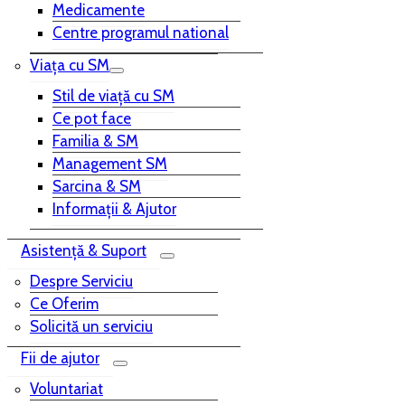
Medicamente
Centre programul national
Viața cu SM
Stil de viață cu SM
Ce pot face
Familia & SM
Management SM
Sarcina & SM
Informații & Ajutor
Asistență & Suport
Despre Serviciu
Ce Oferim
Solicită un serviciu
Fii de ajutor
Voluntariat