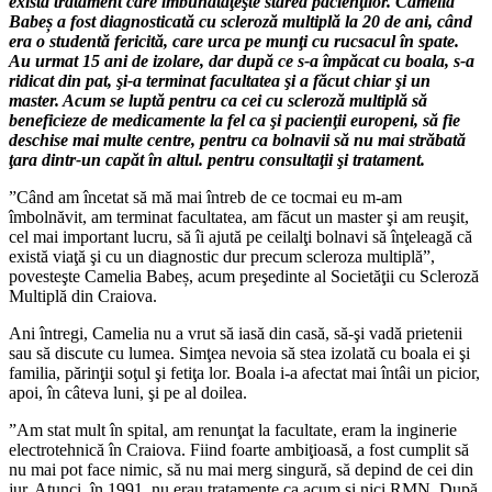
există tratament care îmbunătăţeşte starea pacienţilor. Camelia
Babeș a fost diagnosticată cu scleroză multiplă la 20 de ani, când
era o studentă fericită, care urca pe munţi cu rucsacul în spate.
Au urmat 15 ani de izolare, dar după ce s-a împăcat cu boala, s-a
ridicat din pat, şi-a terminat facultatea şi a făcut chiar şi un
master. Acum se luptă pentru ca cei cu scleroză multiplă să
beneficieze de medicamente la fel ca şi pacienţii europeni, să fie
deschise mai multe centre, pentru ca bolnavii să nu mai străbată
ţara dintr-un capăt în altul. pentru consultaţii şi tratament.
”Când am încetat să mă mai întreb de ce tocmai eu m-am
îmbolnăvit, am terminat facultatea, am făcut un master şi am reuşit,
cel mai important lucru, să îi ajută pe ceilalţi bolnavi să înţeleagă că
există viaţă şi cu un diagnostic dur precum scleroza multiplă”,
povesteşte Camelia Babeș, acum preşedinte al Societăţii cu Scleroză
Multiplă din Craiova.
Ani întregi, Camelia nu a vrut să iasă din casă, să-şi vadă prietenii
sau să discute cu lumea. Simţea nevoia să stea izolată cu boala ei şi
familia, părinţii soţul şi fetiţa lor. Boala i-a afectat mai întâi un picior,
apoi, în câteva luni, şi pe al doilea.
”Am stat mult în spital, am renunţat la facultate, eram la inginerie
electrotehnică în Craiova. Fiind foarte ambiţioasă, a fost cumplit să
nu mai pot face nimic, să nu mai merg singură, să depind de cei din
jur. Atunci, în 1991, nu erau tratamente ca acum şi nici RMN. După