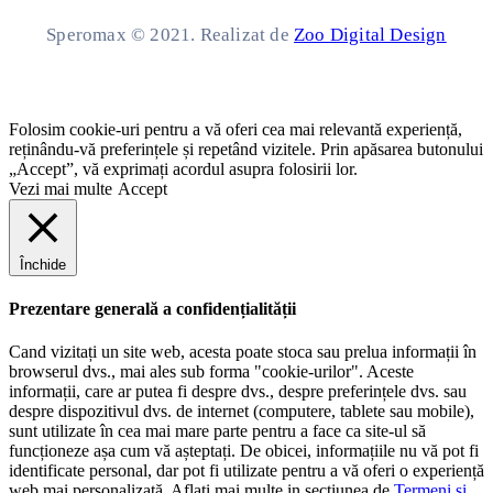
Speromax © 2021. Realizat de
Zoo Digital Design
Folosim cookie-uri pentru a vă oferi cea mai relevantă experiență,
reținându-vă preferințele și repetând vizitele. Prin apăsarea butonului
„Accept”, vă exprimați acordul asupra folosirii lor.
Vezi mai multe
Accept
Închide
Prezentare generală a confidențialității
Cand vizitați un site web, acesta poate stoca sau prelua informații în
browserul dvs., mai ales sub forma "cookie-urilor". Aceste
informații, care ar putea fi despre dvs., despre preferințele dvs. sau
despre dispozitivul dvs. de internet (computere, tablete sau mobile),
sunt utilizate în cea mai mare parte pentru a face ca site-ul să
funcționeze așa cum vă așteptați. De obicei, informațiile nu vă pot fi
identificate personal, dar pot fi utilizate pentru a vă oferi o experiență
web mai personalizată. Aflați mai multe in sectiunea de
Termeni și