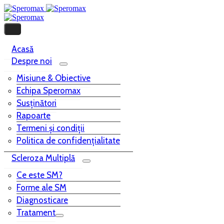
Acasă
Despre noi
Misiune & Obiective
Echipa Speromax
Susținători
Rapoarte
Termeni și condiții
Politica de confidențialitate
Scleroza Multiplă
Ce este SM?
Forme ale SM
Diagnosticare
Tratament