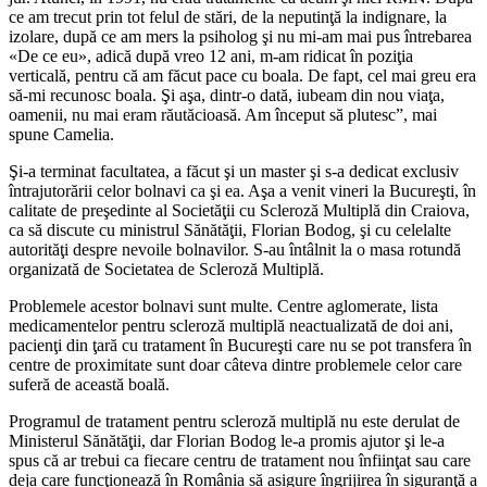
ce am trecut prin tot felul de stări, de la neputinţă la indignare, la
izolare, după ce am mers la psiholog şi nu mi-am mai pus întrebarea
«De ce eu», adică după vreo 12 ani, m-am ridicat în poziţia
verticală, pentru că am făcut pace cu boala. De fapt, cel mai greu era
să-mi recunosc boala. Şi aşa, dintr-o dată, iubeam din nou viaţa,
oamenii, nu mai eram răutăcioasă. Am început să plutesc”, mai
spune Camelia.
Şi-a terminat facultatea, a făcut şi un master şi s-a dedicat exclusiv
întrajutorării celor bolnavi ca şi ea. Aşa a venit vineri la Bucureşti, în
calitate de preşedinte al Societăţii cu Scleroză Multiplă din Craiova,
ca să discute cu ministrul Sănătăţii, Florian Bodog, şi cu celelalte
autorităţi despre nevoile bolnavilor. S-au întâlnit la o masa rotundă
organizată de Societatea de Scleroză Multiplă.
Problemele acestor bolnavi sunt multe. Centre aglomerate, lista
medicamentelor pentru scleroză multiplă neactualizată de doi ani,
pacienţi din ţară cu tratament în Bucureşti care nu se pot transfera în
centre de proximitate sunt doar câteva dintre problemele celor care
suferă de această boală.
Programul de tratament pentru scleroză multiplă nu este derulat de
Ministerul Sănătăţii, dar Florian Bodog le-a promis ajutor şi le-a
spus că ar trebui ca fiecare centru de tratament nou înfiinţat sau care
deja care funcţionează în România să asigure îngrijirea în siguranţă a