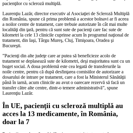
pacienţilor cu scleroză multiplă.
Laurenţiu Lazăr, director executiv al Asociaţiei de Scleroză Multiplă
din România, spune că prima problemă a acestor bolnavi ar fi aceea
a noilor centre de tratament, care trebuie autorizate în cât mai multe
localităţi din ţară, pentru că sunt sute de pacienţi care fac sute de
kilometri la cele 13 clinicile cuprinse acum în programul naţional de
tratament, din Iaşi, Târgu Mureş, Cluj, Timişoara, Oradea şi
Bucureşti.
”Pacienţi din alte judeţe care ar putea să beneficieze acolo de
tratament se deplasează sute de kilometri, deşi majoritatea sunt cu un
buget social. A doua problemă este cea legată de transferurile la
noile centre, pentru că după desfinţarea comisiilor de autorizare a
dosarului de intrare pe tratament, care a fost la Ministerul Sănătăţii
până în iarnă, acum clinicile au avut o oarecare rezervă să facă un
transfer către alte centre, dintr-o temere administrativă”, spune
Laurenţiu Lazăr.
În UE, pacienţii cu scleroză multiplă au
acces la 13 medicamente, în România,
doar la 7