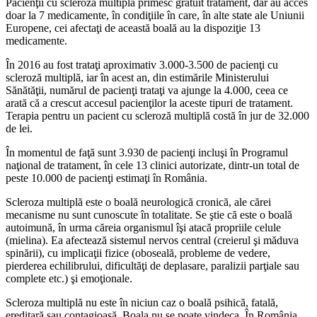
Pacienţii cu scleroză multiplă primesc gratuit tratament, dar au acces
doar la 7 medicamente, în condiţiile în care, în alte state ale Uniunii
Europene, cei afectaţi de această boală au la dispoziţie 13
medicamente.
În 2016 au fost trataţi aproximativ 3.000-3.500 de pacienţi cu
scleroză multiplă, iar în acest an, din estimările Ministerului
Sănătăţii, numărul de pacienţi trataţi va ajunge la 4.000, ceea ce
arată că a crescut accesul pacienţilor la aceste tipuri de tratament.
Terapia pentru un pacient cu scleroză multiplă costă în jur de 32.000
de lei.
În momentul de faţă sunt 3.930 de pacienţi incluşi în Programul
naţional de tratament, în cele 13 clinici autorizate, dintr-un total de
peste 10.000 de pacienţi estimaţi în România.
Scleroza multiplă este o boală neurologică cronică, ale cărei
mecanisme nu sunt cunoscute în totalitate. Se ştie că este o boală
autoimună, în urma căreia organismul îşi atacă propriile celule
(mielina). Ea afectează sistemul nervos central (creierul şi măduva
spinării), cu implicaţii fizice (oboseală, probleme de vedere,
pierderea echilibrului, dificultăţi de deplasare, paralizii parţiale sau
complete etc.) şi emoţionale.
Scleroza multiplă nu este în niciun caz o boală psihică, fatală,
ereditară sau contagioasă. Boala nu se poate vindeca. În România